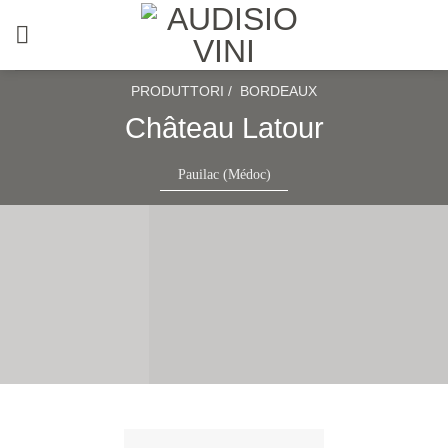
Salta
ai
contenuti
PRODUTTORI /
BORDEAUX
Château Latour
Pauilac (Médoc)