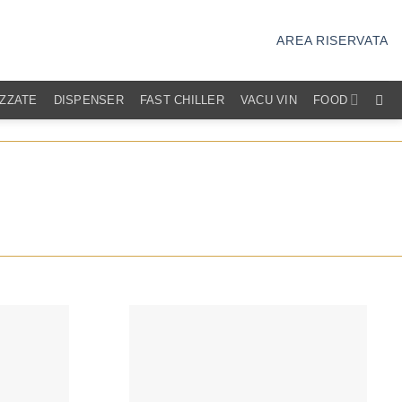
AREA RISERVATA
IZZATE
DISPENSER
FAST CHILLER
VACU VIN
FOOD