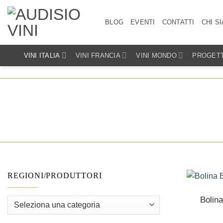
Salta
ai
BLOG
EVENTI
CONTATTI
CHI S
contenuti
VINI ITALIA
VINI FRANCIA
VINI MONDO
PROGETT
REGIONI/PRODUTTORI
Bolin