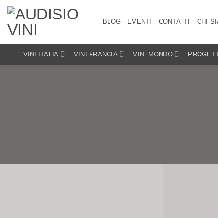
Salta
ai
BLOG
EVENTI
CONTATTI
CHI S
contenuti
VINI ITALIA
VINI FRANCIA
VINI MONDO
PROGETT