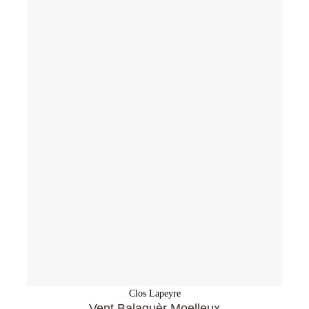
Clos Lapeyre
Vent Balaguèr Moelleux