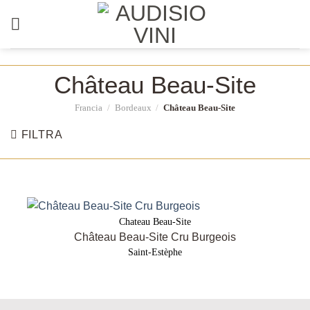
Salta
ai
contenuti
Château Beau-Site
Francia
/
Bordeaux
/
Château Beau-Site
FILTRA
Chateau Beau-Site
Château Beau-Site Cru Burgeois
Saint-Estèphe