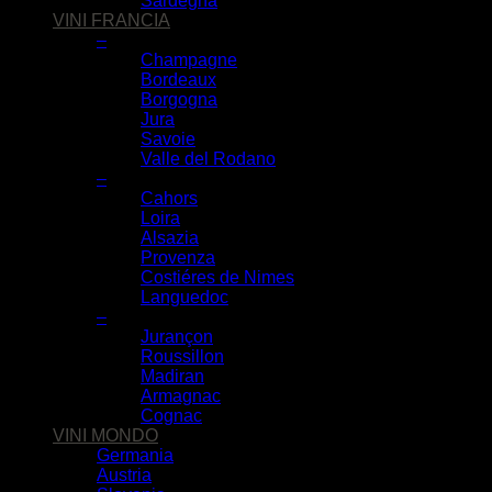
Sardegna
VINI FRANCIA
–
Champagne
Bordeaux
Borgogna
Jura
Savoie
Valle del Rodano
–
Cahors
Loira
Alsazia
Provenza
Costiéres de Nimes
Languedoc
–
Jurançon
Roussillon
Madiran
Armagnac
Cognac
VINI MONDO
Germania
Austria