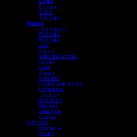
Puglia
Calabria
Sicilia
Sardegna
Francia
Champagne
Bordeaux
Borgogna
Jura
Savoie
Valle del Rodano
Cahors
Loira
Alsazia
Provenza
Costiéres de Nimes
Languedoc
Jurançon
Roussillon
Madiran
Armagnac
Cognac
Altri paesi
Germania
Austria