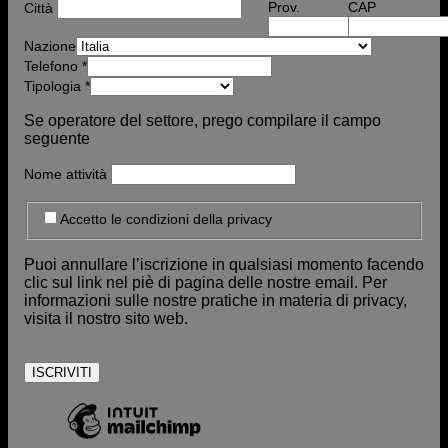
Prov.
CAP
Città
Nazione
Telefono
*
Tipologia
*
Se operatore del settore, prego compilare il campo
seguente
Nome attività
Accetto le condizioni della privacy
Puoi annullare l’iscrizione in qualsiasi momento facendo
clic sul link nel piè di pagina delle nostre email. Per
informazioni sulle nostre pratiche in materia di privacy,
visita il nostro sito web.