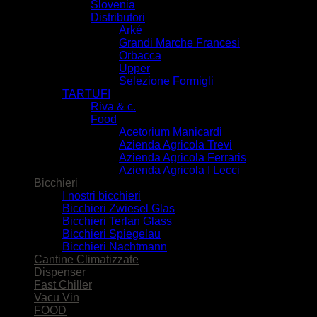
Slovenia
Distributori
Arké
Grandi Marche Francesi
Orbacca
Upper
Selezione Formigli
TARTUFI
Riva & c.
Food
Acetorium Manicardi
Azienda Agricola Trevi
Azienda Agricola Ferraris
Azienda Agricola I Lecci
Bicchieri
I nostri bicchieri
Bicchieri Zwiesel Glas
Bicchieri Terlan Glass
Bicchieri Spiegelau
Bicchieri Nachtmann
Cantine Climatizzate
Dispenser
Fast Chiller
Vacu Vin
FOOD