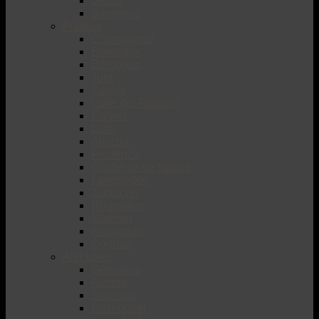
Sicilia
Sardegna
Francia
Champagne
Bordeaux
Borgogna
Jura
Savoie
Valle del Rodano
Cahors
Loira
Alsazia
Provenza
Costiéres de Nimes
Languedoc
Jurançon
Roussillon
Madiran
Armagnac
Cognac
Altri paesi
Germania
Austria
Slovenia
Distributori