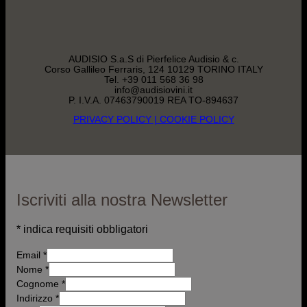
AUDISIO S.a.S di Pierfelice Audisio & c.
Corso Gallileo Ferraris, 124 10129 TORINO ITALY
Tel. +39 011 568 36 98
info@audisiovini.it
P. I.V.A. 07463790019 REA TO-894637
PRIVACY POLICY
| COOKIE POLICY
Iscriviti alla nostra Newsletter
*
indica requisiti obbligatori
Email
*
Nome
*
Cognome *
Indirizzo
*