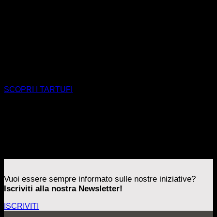
con tartufai certificati, della cura con cui ogni lotto viene
scelto, conservato e consegnato.
Per ristoranti, hotel, rivenditori e operatori specializzati, Riva
& C. offre una selezione di tartufi fondata su origine
dichiarata, tracciabilità e qualità costante. Un lavoro
commerciale ma vicino alla sensibilità dell’artigiano: una
materia prima così rara e unica nel mondo che porta con sé
una cultura ed una filosofia altrettanto uniche ed affascinanti.
SCOPRI I TARTUFI
Vuoi essere sempre informato sulle nostre iniziative?
Iscriviti alla nostra Newsletter!
ISCRIVITI