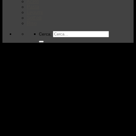
Aceto
Pasta
Legumi
Sott’oli
Riso
Cerca: