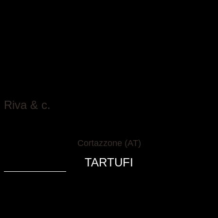
Riva & c.
Cortazzone (AT)
TARTUFI