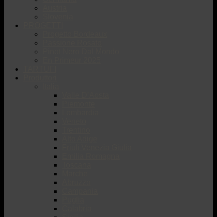
Austria
Slovenia
PROGETTI
Progetto Bordeaux
Passione Rosato
Pinot Nero Dal Mondo
En Primeur 2025
TARTUFI
Produttori
Italia
Valle D’Aosta
Piemonte
Lombardia
Veneto
Trentino
Alto Adige
Friuli Venezia Giulia
Emilia Romagna
Toscana
Marche
Abruzzo
Campania
Puglia
Calabria