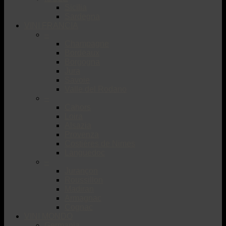
Sicilia
Sardegna
VINI FRANCIA
–
Champagne
Bordeaux
Borgogna
Jura
Savoie
Valle del Rodano
–
Cahors
Loira
Alsazia
Provenza
Costiéres de Nimes
Languedoc
–
Jurançon
Roussillon
Madiran
Armagnac
Cognac
VINI MONDO
Germania