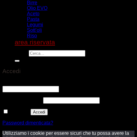
Birre
Olio EVO
Aceto
Pasta
Legumi
Sott’oli
Riso
area riservata
Cerca:
Accedi
Nome utente o indirizzo email
*
Richiesto
Password
*
Richiesto
Ricordami
Accedi
Password dimenticata?
Utilizziamo i cookie per essere sicuri che tu possa avere la