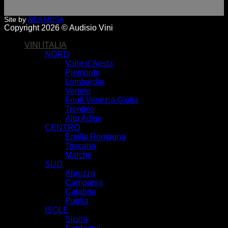
Site by
NEA MESA
Copyright 2026 © Audisio Vini
VINI ITALIA
NORD
Valle d’Aosta
Piemonte
Lombardia
Veneto
Friuli Venezia Giulia
Trentino
Alto Adige
CENTRO
Emilia Romagna
Toscana
Marche
SUD
Abruzzo
Campania
Calabria
Puglia
ISOLE
Sicilia