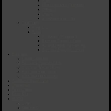
Arké
Grandi Marche Francesi
Orbacca
Upper
Selezione Formigli
TARTUFI
Riva & c.
Food
Acetorium Manicardi
Azienda Agricola Trevi
Azienda Agricola Ferraris
Azienda Agricola I Lecci
Bicchieri
I nostri bicchieri
Bicchieri Zwiesel Glas
Bicchieri Terlan Glass
Bicchieri Spiegelau
Bicchieri Nachtmann
Cantine Climatizzate
Dispenser
Fast Chiller
Vacu Vin
FOOD
Birre
Olio EVO