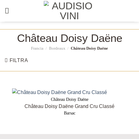
Salta
ai
contenuti
Château Doisy Daëne
Francia
/
Bordeaux
/
Château Doisy Daëne
FILTRA
Château Doisy Daëne
Château Doisy Daëne Grand Cru Classé
Barsac