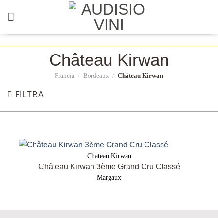
Salta
ai
contenuti
Château Kirwan
Francia
/
Bordeaux
/
Château Kirwan
FILTRA
Chateau Kirwan
Château Kirwan 3ème Grand Cru Classé
Margaux