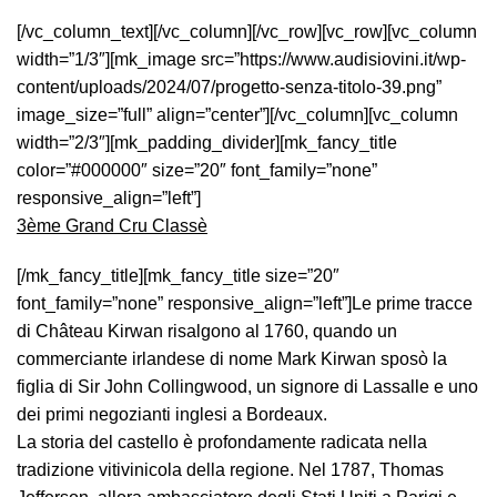
[/vc_column_text][/vc_column][/vc_row][vc_row][vc_column
width=”1/3″][mk_image src=”https://www.audisiovini.it/wp-
content/uploads/2024/07/progetto-senza-titolo-39.png”
image_size=”full” align=”center”][/vc_column][vc_column
width=”2/3″][mk_padding_divider][mk_fancy_title
color=”#000000″ size=”20″ font_family=”none”
responsive_align=”left”]
3ème Grand Cru Classè
[/mk_fancy_title][mk_fancy_title size=”20″
font_family=”none” responsive_align=”left”]Le prime tracce
di Château Kirwan risalgono al 1760, quando un
commerciante irlandese di nome Mark Kirwan sposò la
figlia di Sir John Collingwood, un signore di Lassalle e uno
dei primi negozianti inglesi a Bordeaux.
La storia del castello è profondamente radicata nella
tradizione vitivinicola della regione. Nel 1787, Thomas