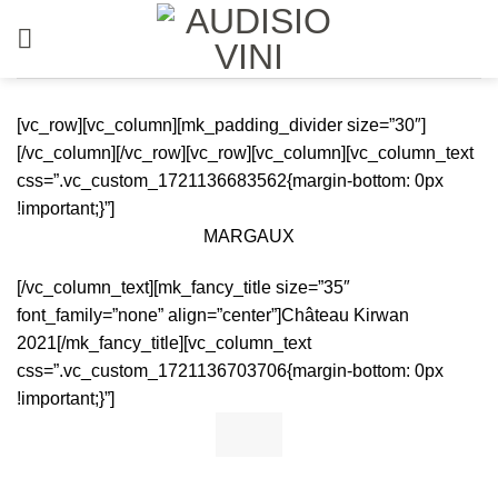
Salta
ai
contenuti
[vc_row][vc_column][mk_padding_divider size=”30″]
[/vc_column][/vc_row][vc_row][vc_column][vc_column_text
css=”.vc_custom_1721136683562{margin-bottom: 0px
!important;}”]
MARGAUX
[/vc_column_text][mk_fancy_title size=”35″
font_family=”none” align=”center”]
Château Kirwan
2021
[/mk_fancy_title][vc_column_text
css=”.vc_custom_1721136703706{margin-bottom: 0px
!important;}”]