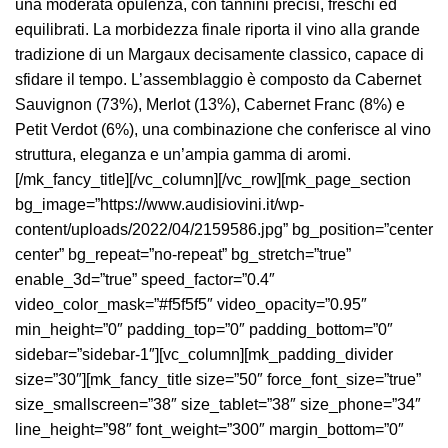
una moderata opulenza, con tannini precisi, freschi ed
equilibrati. La morbidezza finale riporta il vino alla grande
tradizione di un Margaux decisamente classico, capace di
sfidare il tempo. L’assemblaggio è composto da Cabernet
Sauvignon (73%), Merlot (13%), Cabernet Franc (8%) e
Petit Verdot (6%), una combinazione che conferisce al vino
struttura, eleganza e un’ampia gamma di aromi.
[/mk_fancy_title][/vc_column][/vc_row][mk_page_section
bg_image=”https://www.audisiovini.it/wp-
content/uploads/2022/04/2159586.jpg” bg_position=”center
center” bg_repeat=”no-repeat” bg_stretch=”true”
enable_3d=”true” speed_factor=”0.4″
video_color_mask=”#f5f5f5″ video_opacity=”0.95″
min_height=”0″ padding_top=”0″ padding_bottom=”0″
sidebar=”sidebar-1″][vc_column][mk_padding_divider
size=”30″][mk_fancy_title size=”50″ force_font_size=”true”
size_smallscreen=”38″ size_tablet=”38″ size_phone=”34″
line_height=”98″ font_weight=”300″ margin_bottom=”0″