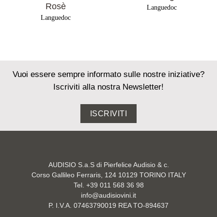
Rosè
Languedoc
Languedoc
Vuoi essere sempre informato sulle nostre iniziative?
Iscriviti alla nostra Newsletter!
ISCRIVITI
AUDISIO S.a.S di Pierfelice Audisio & c.
Corso Gallileo Ferraris, 124 10129 TORINO ITALY
Tel. +39 011 568 36 98
info@audisiovini.it
P. I.V.A. 07463790019 REA TO-894637