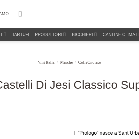
IAMO
I
TARTUFI
PRODUTTORI
BICCHIERI
CANTINE CLIMAT
Vini Italia
/
Marche
/
ColleOnorato
astelli Di Jesi Classico Su
Il “Prologo” nasce a Sant’Urb