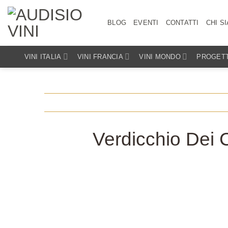
Salta
ai
BLOG
EVENTI
CONTATTI
CHI S
contenuti
VINI ITALIA
VINI FRANCIA
VINI MONDO
PROGETT
Verdicchio Dei C