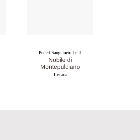
Poderi Sanguineto I e II
Poderi S
Nobile di
N
Montepulciano
Mont
R
Toscana