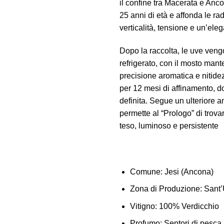
il confine tra Macerata e Ancon
25 anni di età e affonda le rad
verticalità, tensione e un’ele
Dopo la raccolta, le uve veng
refrigerato, con il mosto man
precisione aromatica e nitide
per 12 mesi di affinamento, d
definita.
Segue un ulteriore an
permette al “Prologo” di trov
teso, luminoso e persistente
Comune:
Jesi (Ancona)
Zona di Produzione
: Sant
Vitigno:
100% Verdicchio
Profumo:
Sentori di pesca,