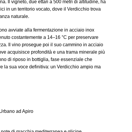
a. Il vigneto, due ettari a 500 metri di altitudine, ha
ici in un territorio vocato, dove il Verdicchio trova
ganza naturale.
ono avviate alla fermentazione in acciaio inox
tenuto costantemente a 14
–16
°C per preservare
zza. Il vino prosegue poi il suo cammino in acciaio
ove acquisisce profondità e una trama minerale più
no di riposo in bottiglia, fase essenziale che
are la sua voce definitiva: un Verdicchio ampio ma
’Urbano ad Apiro
 note di macchia mediterranea e glicine.