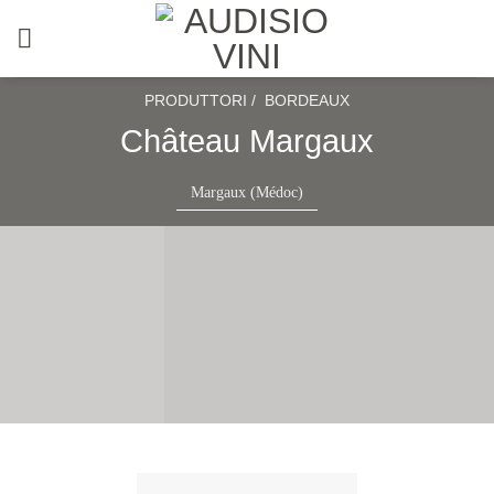
Salta
ai
contenuti
PRODUTTORI /
BORDEAUX
Château Margaux
Margaux (Médoc)