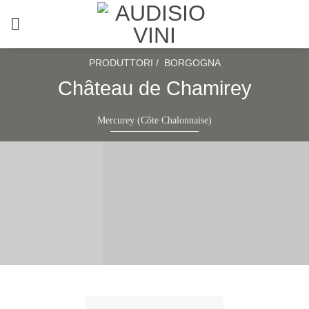
Salta
ai
contenuti
PRODUTTORI /
BORGOGNA
Château de Chamirey
Mercurey (Côte Chalonnaise)