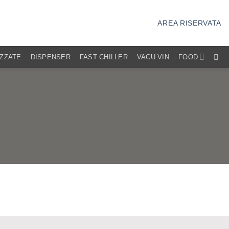
AREA RISERVATA
IZZATE
DISPENSER
FAST CHILLER
VACU VIN
FOOD