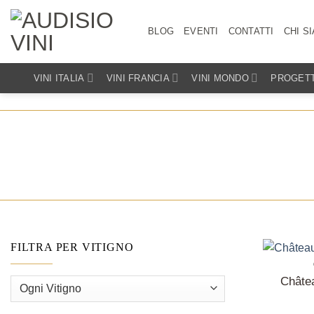
Salta
ai
BLOG
EVENTI
CONTATTI
CHI S
contenuti
VINI ITALIA
VINI FRANCIA
VINI MONDO
PROGETT
FILTRA PER VITIGNO
Châte