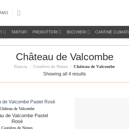
IAMO
I
TARTUFI
PRODUTTORI
BICCHIERI
CANTINE CLIMAT
Château de Valcombe
Francia
/
Costiéres de Nimes
/
Château de Valcombe
Showing all 4 results
Château de Valcombe
au de Valcombe Pastel
Rosè
Costiéres de Nimes