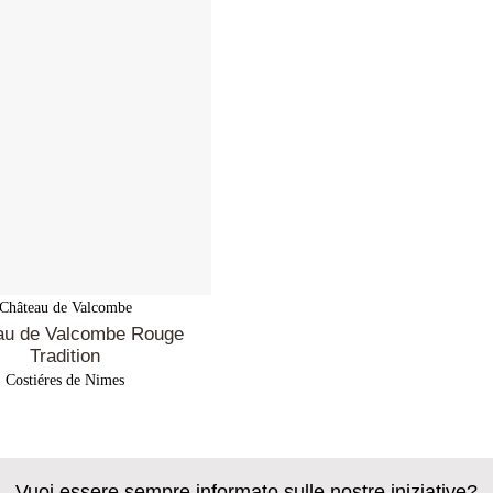
Château de Valcombe
au de Valcombe Rouge
Tradition
Costiéres de Nimes
Vuoi essere sempre informato sulle nostre iniziative?