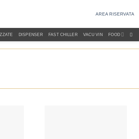
AREA RISERVATA
IZZATE
DISPENSER
FAST CHILLER
VACU VIN
FOOD