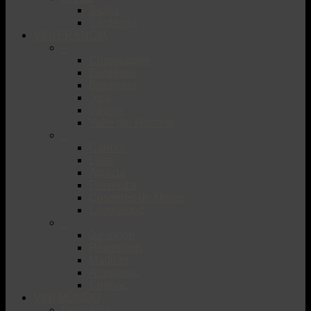
Sicilia
Sardegna
VINI FRANCIA
–
Champagne
Bordeaux
Borgogna
Jura
Savoie
Valle del Rodano
–
Cahors
Loira
Alsazia
Provenza
Costiéres de Nimes
Languedoc
–
Jurançon
Roussillon
Madiran
Armagnac
Cognac
VINI MONDO
Germania