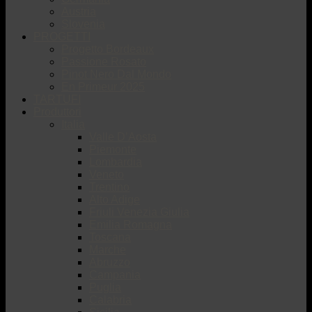
Austria
Slovenia
PROGETTI
Progetto Bordeaux
Passione Rosato
Pinot Nero Dal Mondo
En Primeur 2025
TARTUFI
Produttori
Italia
Valle D’Aosta
Piemonte
Lombardia
Veneto
Trentino
Alto Adige
Friuli Venezia Giulia
Emilia Romagna
Toscana
Marche
Abruzzo
Campania
Puglia
Calabria