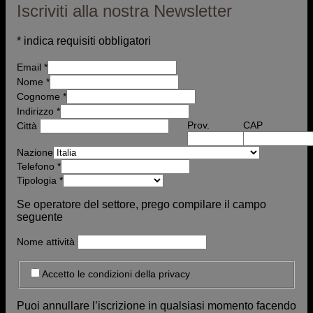
Iscriviti alla nostra Newsletter
*
indica requisiti obbligatori
Email
*
Nome
*
Cognome *
Indirizzo
*
Prov.
CAP
Città
Nazione
Telefono
*
Tipologia
*
Se operatore del settore, prego compilare il campo
seguente
Nome attività
Accetto le condizioni della privacy
Puoi annullare l’iscrizione in qualsiasi momento facendo