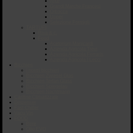
Arké
Grandi Marche Francesi
Orbacca
Upper
Selezione Formigli
TARTUFI
Riva & c.
Food
Acetorium Manicardi
Azienda Agricola Trevi
Azienda Agricola Ferraris
Azienda Agricola I Lecci
Bicchieri
I nostri bicchieri
Bicchieri Zwiesel Glas
Bicchieri Terlan Glass
Bicchieri Spiegelau
Bicchieri Nachtmann
Cantine Climatizzate
Dispenser
Fast Chiller
Vacu Vin
FOOD
Birre
Olio EVO