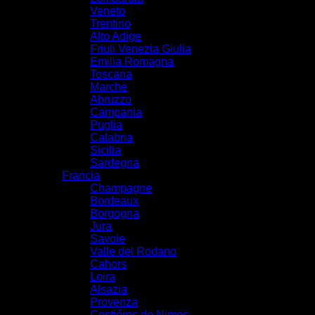
Veneto
Trentino
Alto Adige
Friuli Venezia Giulia
Emilia Romagna
Toscana
Marche
Abruzzo
Campania
Puglia
Calabria
Sicilia
Sardegna
Francia
Champagne
Bordeaux
Borgogna
Jura
Savoie
Valle del Rodano
Cahors
Loira
Alsazia
Provenza
Costiéres de Nimes