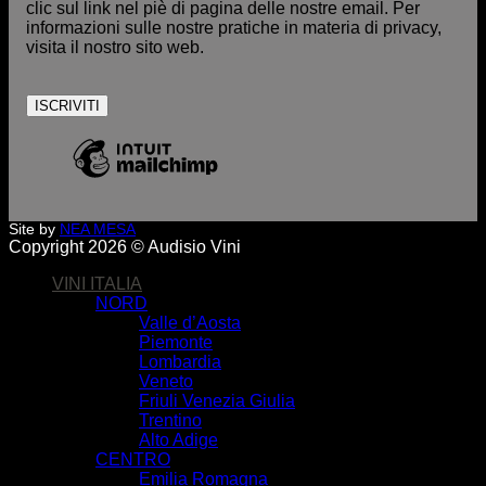
clic sul link nel piè di pagina delle nostre email. Per
informazioni sulle nostre pratiche in materia di privacy,
visita il nostro sito web.
Site by
NEA MESA
Copyright 2026 © Audisio Vini
VINI ITALIA
NORD
Valle d’Aosta
Piemonte
Lombardia
Veneto
Friuli Venezia Giulia
Trentino
Alto Adige
CENTRO
Emilia Romagna