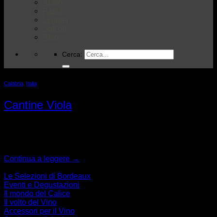
Aceto
Pasta
Legumi
Sott’oli
Riso
Cerca:
Calabria
,
Italia
Cantine Viola
Saracena (CS)
Continua a leggere
→
Categorie
Le Selezioni di Bordeaux
Eventi e Degustazioni
Il mondo del Calice
Il volto del Vino
Accessori per il Vino