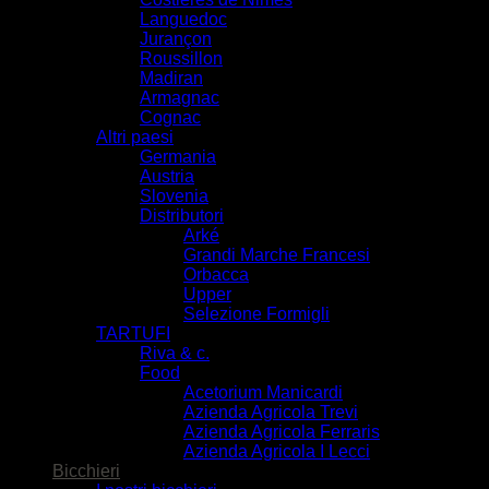
Languedoc
Jurançon
Roussillon
Madiran
Armagnac
Cognac
Altri paesi
Germania
Austria
Slovenia
Distributori
Arké
Grandi Marche Francesi
Orbacca
Upper
Selezione Formigli
TARTUFI
Riva & c.
Food
Acetorium Manicardi
Azienda Agricola Trevi
Azienda Agricola Ferraris
Azienda Agricola I Lecci
Bicchieri