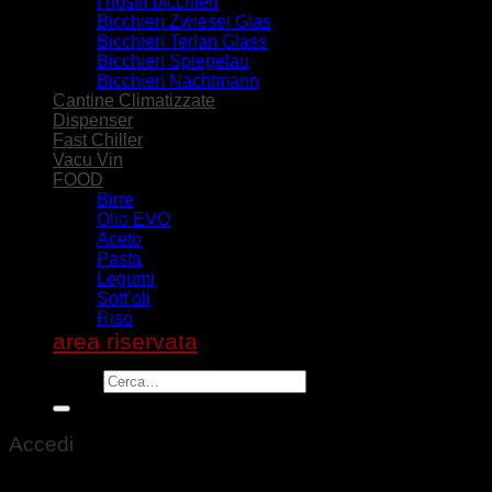
I nostri bicchieri
Bicchieri Zwiesel Glas
Bicchieri Terlan Glass
Bicchieri Spiegelau
Bicchieri Nachtmann
Cantine Climatizzate
Dispenser
Fast Chiller
Vacu Vin
FOOD
Birre
Olio EVO
Aceto
Pasta
Legumi
Sott’oli
Riso
area riservata
Cerca:
Accedi
Nome utente o indirizzo email
*
Richiesto