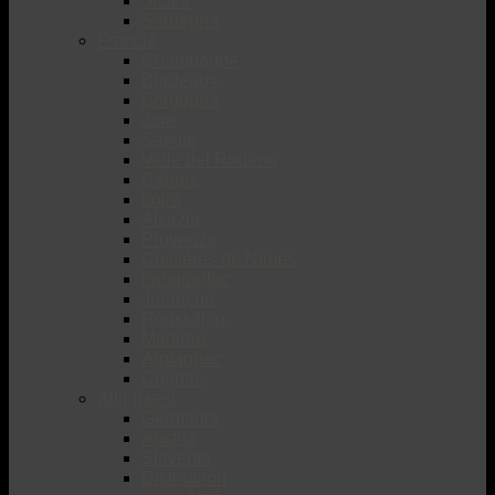
Sicilia
Sardegna
Francia
Champagne
Bordeaux
Borgogna
Jura
Savoie
Valle del Rodano
Cahors
Loira
Alsazia
Provenza
Costiéres de Nimes
Languedoc
Jurançon
Roussillon
Madiran
Armagnac
Cognac
Altri paesi
Germania
Austria
Slovenia
Distributori