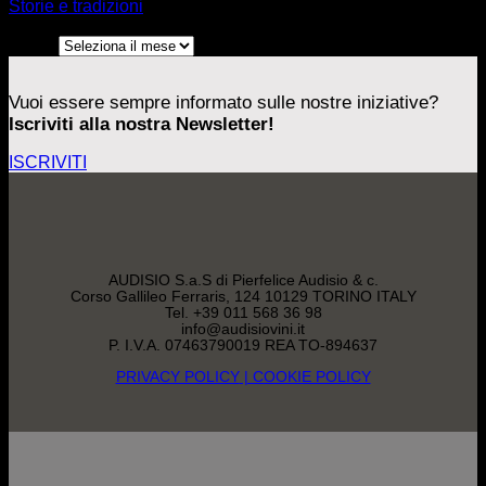
Storie e tradizioni
Archivi
Archivi
Vuoi essere sempre informato sulle nostre iniziative?
Iscriviti alla nostra Newsletter!
ISCRIVITI
AUDISIO S.a.S di Pierfelice Audisio & c.
Corso Gallileo Ferraris, 124 10129 TORINO ITALY
Tel. +39 011 568 36 98
info@audisiovini.it
P. I.V.A. 07463790019 REA TO-894637
PRIVACY POLICY
| COOKIE POLICY