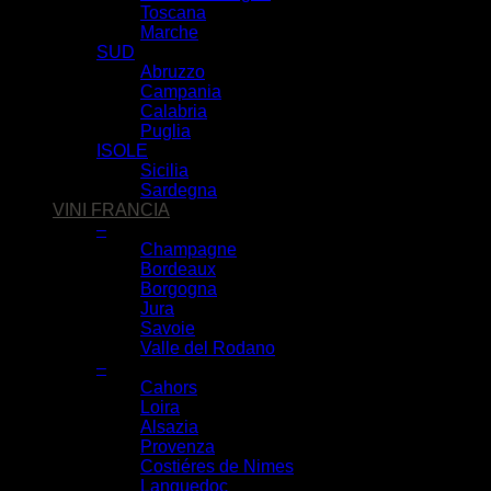
Toscana
Marche
SUD
Abruzzo
Campania
Calabria
Puglia
ISOLE
Sicilia
Sardegna
VINI FRANCIA
–
Champagne
Bordeaux
Borgogna
Jura
Savoie
Valle del Rodano
–
Cahors
Loira
Alsazia
Provenza
Costiéres de Nimes
Languedoc