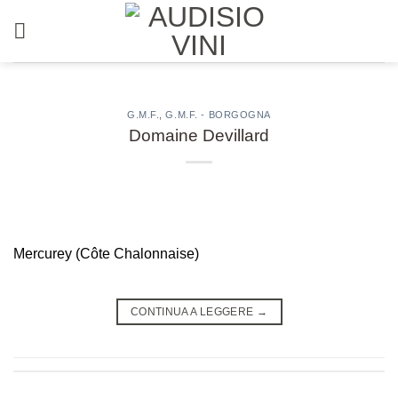
Salta
ai
contenuti
G.M.F.
,
G.M.F. - BORGOGNA
Domaine Devillard
Mercurey (Côte Chalonnaise)
CONTINUA A LEGGERE
→