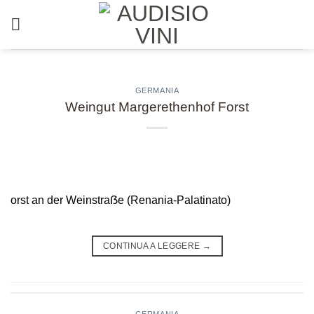
Salta
ai
contenuti
GERMANIA
Weingut Margerethenhof Forst
orst an der Weinstraẞe (Renania-Palatinato)
CONTINUA A LEGGERE
→