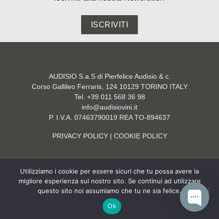
ISCRIVITI
AUDISIO S.a.S di Pierfelice Audisio & c.
Corso Gallileo Ferraris, 124 10129 TORINO ITALY
Tel. +39 011 568 36 98
info@audisiovini.it
P. I.V.A. 07463790019 REA TO-894637
PRIVACY POLICY
| COOKIE POLICY
Utilizziamo i cookie per essere sicuri che tu possa avere la
migliore esperienza sul nostro sito. Se continui ad utilizzare
questo sito noi assumiamo che tu ne sia felice.
Site by
NEA MESA
Ok
Copyright 2026 © Audisio Vini