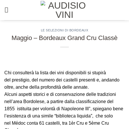
Salta
ai
contenuti
LE SELEZIONI DI BORDEAUX
Maggio – Bordeaux Grand Cru Classè
Chi consulterà la
lista
dei vini disponibili si stupirà
del
prestigio,
del
numero dei castelli
presenti e, andando
oltre, anche della
profondità delle annate
.
Alcuni aspetti storici e di conservazione delle tradizioni
nell’area Bordolese, a partire dalla
classificazione del
1855
istituita per volontà di Napoleone III°, spiegano bene
l’esistenza di una simile
“biblioteca liquida”
, che solo
nel
Médoc
conta
61 castelli
, tra 1èr Cru e 5ème Cru