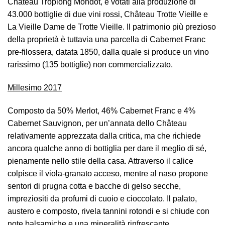
Château Troplong Mondot, e votati alla produzione di
43.000 bottiglie di due vini rossi, Château Trotte Vieille e
La Vieille Dame de Trotte Vieille. Il patrimonio più prezioso
della proprietà è tuttavia una parcella di Cabernet Franc
pre-filossera, datata 1850, dalla quale si produce un vino
rarissimo (135 bottiglie) non commercializzato.
Millesimo 2017
Composto da 50% Merlot, 46% Cabernet Franc e 4%
Cabernet Sauvignon, per un’annata dello Château
relativamente apprezzata dalla critica, ma che richiede
ancora qualche anno di bottiglia per dare il meglio di sé,
pienamente nello stile della casa. Attraverso il calice
colpisce il viola-granato acceso, mentre al naso propone
sentori di prugna cotta e bacche di gelso secche,
impreziositi da profumi di cuoio e cioccolato. Il palato,
austero e composto, rivela tannini rotondi e si chiude con
note balsamiche e una mineralità rinfrescante.