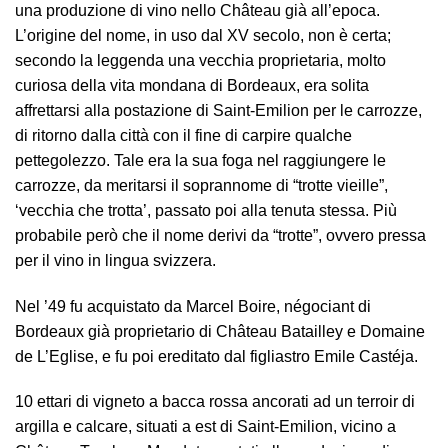
una produzione di vino nello Château già all’epoca.
L’origine del nome, in uso dal XV secolo, non è certa;
secondo la leggenda una vecchia proprietaria, molto
curiosa della vita mondana di Bordeaux, era solita
affrettarsi alla postazione di Saint-Emilion per le carrozze,
di ritorno dalla città con il fine di carpire qualche
pettegolezzo. Tale era la sua foga nel raggiungere le
carrozze, da meritarsi il soprannome di “trotte vieille”,
‘vecchia che trotta’, passato poi alla tenuta stessa. Più
probabile però che il nome derivi da “trotte”, ovvero pressa
per il vino in lingua svizzera.
Nel ’49 fu acquistato da Marcel Boire, négociant di
Bordeaux già proprietario di Château Batailley e Domaine
de L’Eglise, e fu poi ereditato dal figliastro Emile Castéja.
10 ettari di vigneto a bacca rossa ancorati ad un terroir di
argilla e calcare, situati a est di Saint-Emilion, vicino a