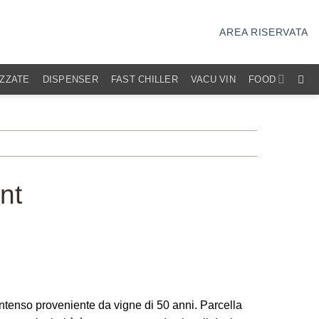
AREA RISERVATA
IZZATE
DISPENSER
FAST CHILLER
VACU VIN
FOOD
nt
intenso proveniente da vigne di 50 anni. Parcella