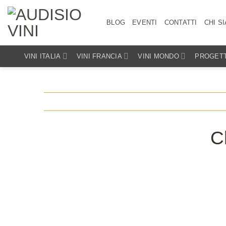
Salta
ai
BLOG
EVENTI
CONTATTI
CHI S
contenuti
VINI ITALIA
VINI FRANCIA
VINI MONDO
PROGETT
C