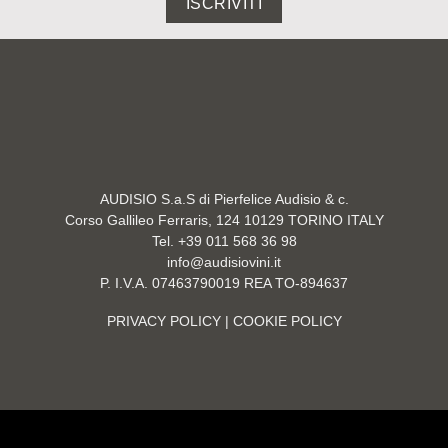
ISCRIVITI
AUDISIO S.a.S di Pierfelice Audisio & c.
Corso Gallileo Ferraris, 124 10129 TORINO ITALY
Tel. +39 011 568 36 98
info@audisiovini.it
P. I.V.A. 07463790019 REA TO-894637
PRIVACY POLICY
| COOKIE POLICY