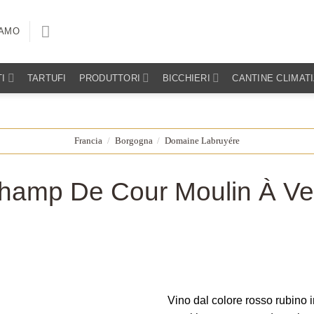
IAMO
I
TARTUFI
PRODUTTORI
BICCHIERI
CANTINE CLIMAT
Francia
/
Borgogna
/
Domaine Labruyére
hamp De Cour Moulin À Ve
Vino dal colore rosso rubino 