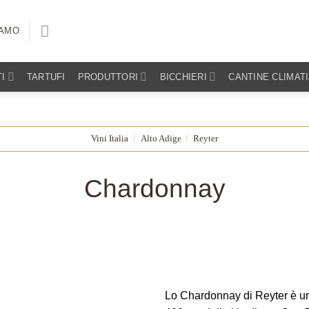
IAMO
I
TARTUFI
PRODUTTORI
BICCHIERI
CANTINE CLIMAT
Vini Italia
/
Alto Adige
/
Reyter
Chardonnay
Lo Chardonnay di Reyter è un’