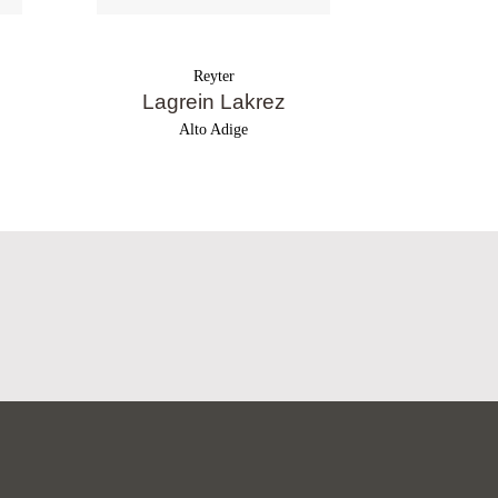
Reyter
Lagrein Lakrez
S
Alto Adige
A