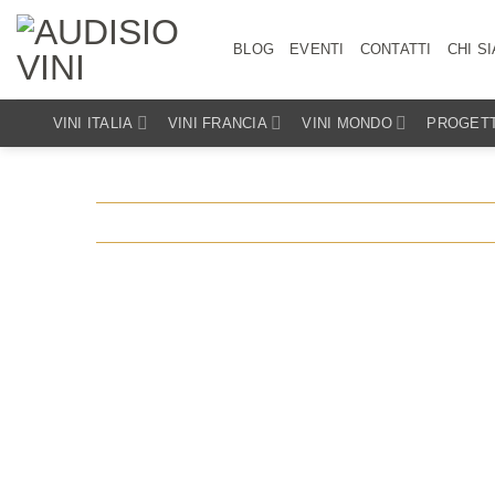
Salta
ai
BLOG
EVENTI
CONTATTI
CHI S
contenuti
VINI ITALIA
VINI FRANCIA
VINI MONDO
PROGETT