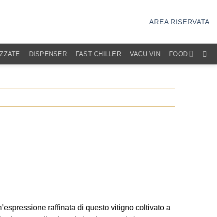
AREA RISERVATA
IZZATE
DISPENSER
FAST CHILLER
VACU VIN
FOOD
espressione raffinata di questo vitigno coltivato a