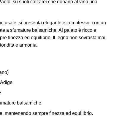
 Paolo, su suoli calcarei che donano al vino una
que usate, si presenta elegante e complesso, con un
ate a sfumature balsamiche. Al palato è ricco e
 finezza ed equilibrio. Il legno non sovrasta mai,
otondità e armonia.
ano)
d’Adige
y
sfumature balsamiche.
e, mantenendo sempre finezza ed equilibrio.