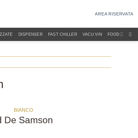
AREA RISERVATA
IZZATE
DISPENSER
FAST CHILLER
VACU VIN
FOOD
n
BIANCO
ed De Samson