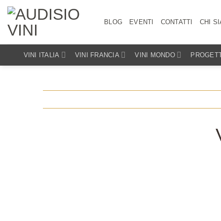
Salta
ai
BLOG
EVENTI
CONTATTI
CHI S
contenuti
VINI ITALIA
VINI FRANCIA
VINI MONDO
PROGETT