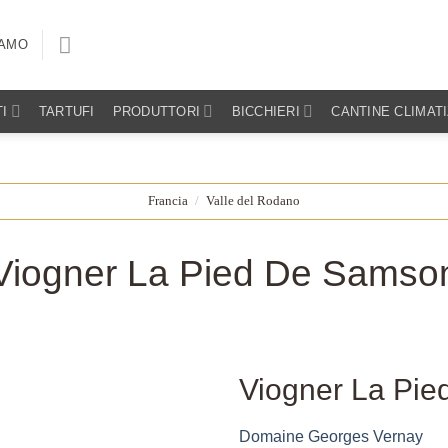
IAMO
I
TARTUFI
PRODUTTORI
BICCHIERI
CANTINE CLIMAT
Francia
/
Valle del Rodano
Viogner La Pied De Samso
Viogner La Pi
Domaine Georges Vernay