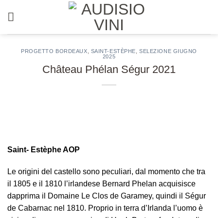
Salta
ai
contenuti
PROGETTO BORDEAUX
,
SAINT-ESTÈPHE
,
SELEZIONE GIUGNO
2025
Château Phélan Ségur 2021
Saint- Estèphe AOP
Le origini del castello sono peculiari, dal momento che tra
il 1805 e il 1810 l’irlandese Bernard Phelan acquisisce
dapprima il Domaine Le Clos de Garamey, quindi il Ségur
de Cabarnac nel 1810. Proprio in terra d’Irlanda l’uomo è