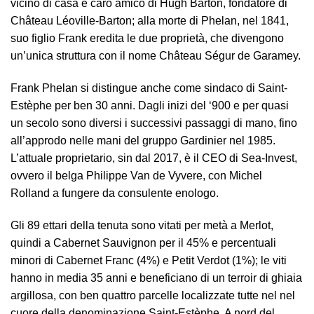
vicino di casa e caro amico di Hugh Barton, fondatore di
Château Léoville-Barton; alla morte di Phelan, nel 1841,
suo figlio Frank eredita le due proprietà, che divengono
un’unica struttura con il nome Château Ségur de Garamey.
Frank Phelan si distingue anche come sindaco di Saint-
Estèphe per ben 30 anni. Dagli inizi del ‘900 e per quasi
un secolo sono diversi i successivi passaggi di mano, fino
all’approdo nelle mani del gruppo Gardinier nel 1985.
L’attuale proprietario, sin dal 2017, è il CEO di Sea-Invest,
ovvero il belga Philippe Van de Vyvere, con Michel
Rolland a fungere da consulente enologo.
Gli 89 ettari della tenuta sono vitati per metà a Merlot,
quindi a Cabernet Sauvignon per il 45% e percentuali
minori di Cabernet Franc (4%) e Petit Verdot (1%); le viti
hanno in media 35 anni e beneficiano di un terroir di ghiaia
argillosa, con ben quattro parcelle localizzate tutte nel nel
cuore della denominazione Saint-Estèphe. A nord del