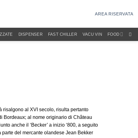
AREA RISERVATA
IZZATE
DISPENSER
FAST CHILLER
VACU VIN
FOOD
à risalgono al XVI secolo, risulta pertanto
di Bordeaux; al nome originario di Château
to anche il ‘Becker’ a inizio ‘800, a seguito
 da parte del mercante olandese Jean Bekker