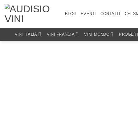
Salta
ai
BLOG
EVENTI
CONTATTI
CHI S
contenuti
VINI ITALIA
VINI FRANCIA
VINI MONDO
PROGETT