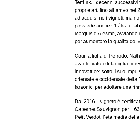
Terrlink. I decenni successiv
proprietari, fino all’arrivo n
ad acquisirne i vigneti, ma no
possiede anche Château Labégo
Marquis d’Alesme, avviando no
per aumentare la qualità dei vi
Oggi la figlia di Perrodo, Na
avanti i valori di famiglia in
innovatrice: sotto il suo impul
orientale e occidentale della 
faraonici per adottare una ri
Dal 2016 il vigneto è certificato
Cabernet Sauvignon per il 6
Petit Verdot; l’età media delle 