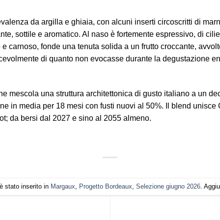
revalenza da argilla e ghiaia, con alcuni inserti circoscritti di m
nte, sottile e aromatico. Al naso è fortemente espressivo, di cilie
 e carnoso, fonde una tenuta solida a un frutto croccante, avvolto 
acevolmente di quanto non evocasse durante la degustazione en P
e mescola una struttura architettonica di gusto italiano a un dec
iene in media per 18 mesi con fusti nuovi al 50%. Il blend unisc
ot; da bersi dal 2027 e sino al 2055 almeno.
 stato inserito in
Margaux
,
Progetto Bordeaux
,
Selezione giugno 2026
. Aggiu