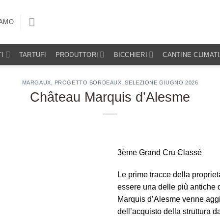
IAMO
I
TARTUFI
PRODUTTORI
BICCHIERI
CANTINE CLIMAT
MARGAUX
,
PROGETTO BORDEAUX
,
SELEZIONE GIUGNO 2026
Château Marquis d’Alesme
3ème Grand Cru Classé
Le prime tracce della propriet
essere una delle più antiche 
Marquis d’Alesme venne aggiun
dell’acquisto della struttura