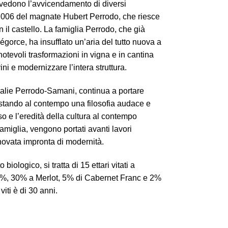
i vedono l’avvicendamento di diversi
el 2006 del magnate Hubert Perrodo, che riesce
n il castello. La famiglia Perrodo, che già
rce, ha insufflato un’aria del tutto nuova a
tevoli trasformazioni in vigna e in cantina
ni e modernizzare l’intera struttura.
thalie Perrodo-Samani, continua a portare
nestando al contempo una filosofia audace e
so e l’eredità della cultura al contempo
famiglia, vengono portati avanti lavori
nnovata impronta di modernità.
 biologico, si tratta di 15 ettari vitati a
3%, 30% a Merlot, 5% di Cabernet Franc e 2%
viti è di 30 anni.