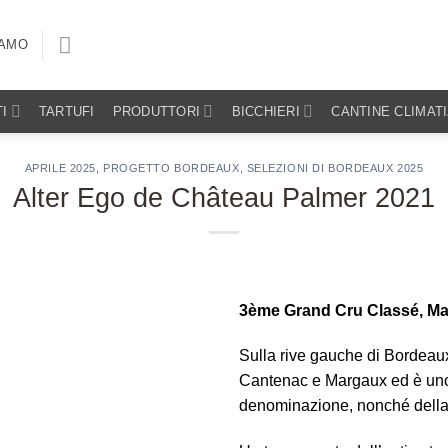
IAMO
I
TARTUFI
PRODUTTORI
BICCHIERI
CANTINE CLIMAT
APRILE 2025
,
PROGETTO BORDEAUX
,
SELEZIONI DI BORDEAUX 2025
Alter Ego de Château Palmer 2021
3ème Grand Cru Classé, M
Sulla rive gauche di Bordeaux
Cantenac e Margaux ed è uno 
denominazione, nonché della 