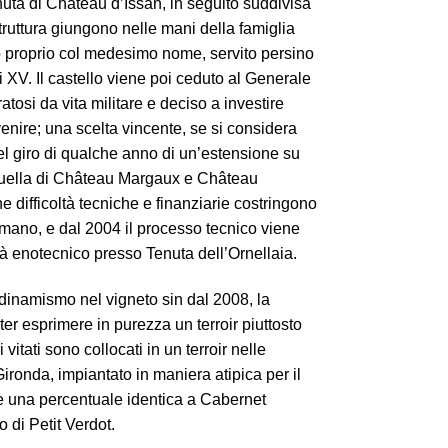
nuta di Château d’Issan, in seguito suddivisa
 struttura giungono nelle mani della famiglia
o proprio col medesimo nome, servito persino
gi XV. Il castello viene poi ceduto al Generale
atosi da vita militare e deciso a investire
 venire; una scelta vincente, se si considera
l giro di qualche anno di un’estensione su
 quella di Château Margaux e Château
e difficoltà tecniche e finanziarie costringono
mano, e dal 2004 il processo tecnico viene
à enotecnico presso Tenuta dell’Ornellaia.
odinamismo nel vigneto sin dal 2008, la
ter esprimere in purezza un terroir piuttosto
 vitati sono collocati in un terroir nelle
Gironda, impiantato in maniera atipica per il
e una percentuale identica a Cabernet
di Petit Verdot.