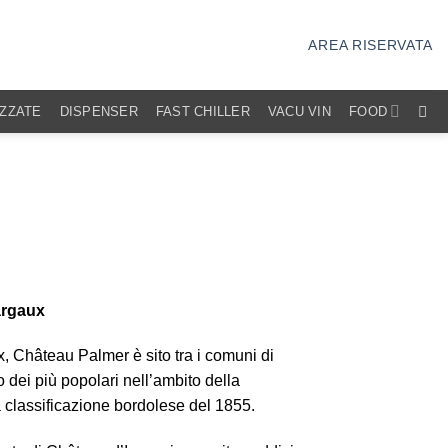
AREA RISERVATA
IZZATE
DISPENSER
FAST CHILLER
VACU VIN
FOOD
argaux
, Château Palmer è sito tra i comuni di
dei più popolari nell’ambito della
classificazione bordolese del 1855.