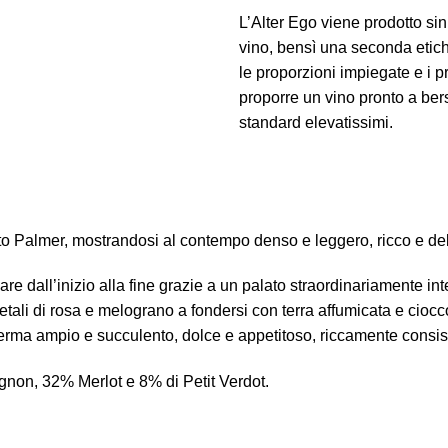
L’Alter Ego viene prodotto si
vino, bensì una seconda etic
le proporzioni impiegate e i pr
proporre un vino pronto a ber
standard elevatissimi.
o Palmer, mostrandosi al contempo denso e leggero, ricco e deli
e dall’inizio alla fine grazie a un palato straordinariamente int
etali di rosa e melograno a fondersi con terra affumicata e ciocco
onferma ampio e succulento, dolce e appetitoso, riccamente cons
non, 32% Merlot e 8% di Petit Verdot.