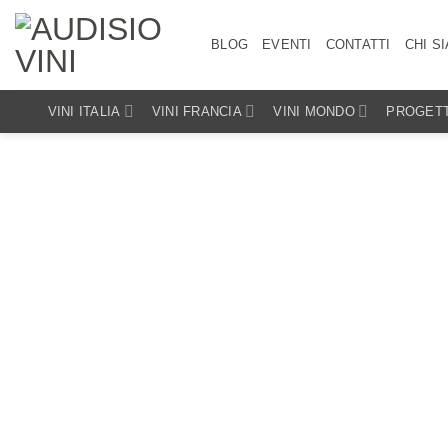
Salta
ai
BLOG
EVENTI
CONTATTI
CHI S
contenuti
VINI ITALIA
VINI FRANCIA
VINI MONDO
PROGETT