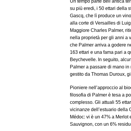
Un tempo parte dell’antica te
su più eredi, i 50 ettari della
Gascq, che lì produce un vin
alla corte di Versailles di Lui
Maggiore Charles Palmer, ritir
nella proprietà per gli anni a
che Palmer arriva a godere ne
163 ettari e una fama pari a
Beychevelle. In seguito, alcun
Palmer a passare di mano in 
gestito da Thomas Duroux, gi
Pioniere nell’approccio al bi
filosofia di Palmer è tesa a po
complesso. Gli attuali 55 ettari
vicinanze dell’estuario della 
Médoc: vi è un 47% a Merlot 
Sauvignon, con un 6% residuo 