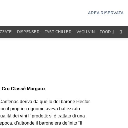
AREA RISERVATA
IZZATE
DISPENSER
FAST CHILLER
VACU VIN
FOOD
d Cru Classé Margaux
 Cantenac deriva da quello del barone Hector
on il proprio cognome aveva battezzato
lità dei vini lì prodotti: si è trattato di una
poca, d’altronde il barone era definito “Il