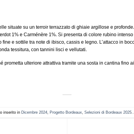
celle situate su un terroir terrazzato di ghiaie argillose e profo
dot 1% e Carménère 1%. Si presenta di colore rubino intenso da
fine e sottile tra note di ibisco, cassis e legno. L’attacco in boc
nda tessitura, con tannini lisci e vellutati.
 prometta ulteriore attrattiva tramite una sosta in cantina fino a
o inserito in
Dicembre 2024
,
Progetto Bordeaux
,
Selezioni di Bordeaux 2025
.