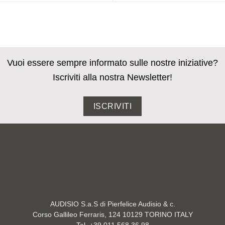
Vuoi essere sempre informato sulle nostre iniziative?
Iscriviti alla nostra Newsletter!
ISCRIVITI
AUDISIO S.a.S di Pierfelice Audisio & c.
Corso Gallileo Ferraris, 124 10129 TORINO ITALY