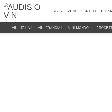
Salta
ai
BLOG
EVENTI
CONTATTI
CHI S
contenuti
VINI ITALIA
VINI FRANCIA
VINI MONDO
PROGETT