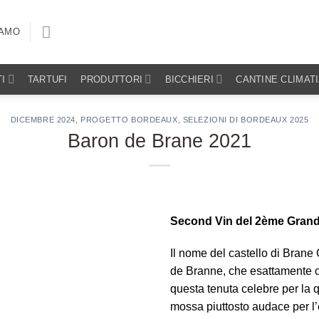
IAMO
I
TARTUFI
PRODUTTORI
BICCHIERI
CANTINE CLIMAT
DICEMBRE 2024
,
PROGETTO BORDEAUX
,
SELEZIONI DI BORDEAUX 2025
Baron de Brane 2021
Second Vin del 2ème Gran
Il nome del castello di Brane
de Branne, che esattamente c
questa tenuta celebre per la qua
mossa piuttosto audace per l’e