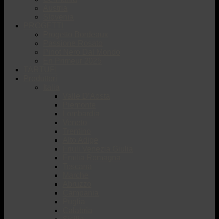
Austria
Slovenia
PROGETTI
Progetto Bordeaux
Passione Rosato
Pinot Nero Dal Mondo
En Primeur 2025
TARTUFI
Produttori
Italia
Valle D’Aosta
Piemonte
Lombardia
Veneto
Trentino
Alto Adige
Friuli Venezia Giulia
Emilia Romagna
Toscana
Marche
Abruzzo
Campania
Puglia
Calabria