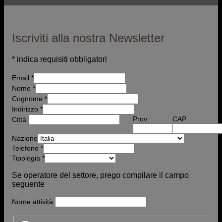
Iscriviti alla nostra Newsletter
*
indica requisiti obbligatori
Email
*
Nome
*
Cognome *
Indirizzo
*
Prov.
CAP
Città
Nazione
Telefono
*
Tipologia
*
Se operatore del settore, prego compilare il campo
seguente
Nome attività