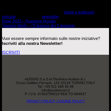
Questo elemento è stato inserito in
Storie e tradizioni
vinicole
. Aggiungilo ai
segnalibri
.
Rosé 2023 – Passione Rosato
Tappero Merlo – l’Erbaluce del Canavese
Vuoi essere sempre informato sulle nostre iniziative?
Iscriviti alla nostra Newsletter!
ISCRIVITI
AUDISIO S.a.S di Pierfelice Audisio & c.
Corso Gallileo Ferraris, 124 10129 TORINO ITALY
Tel. +39 011 568 36 98
info@audisiovini.it
P. I.V.A. 07463790019 REA TO-894637
PRIVACY POLICY
| COOKIE POLICY