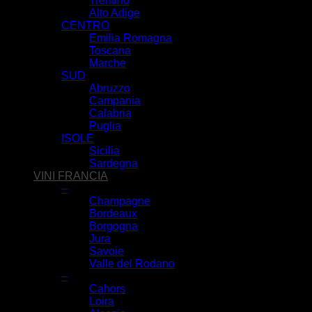
Trentino
Alto Adige
CENTRO
Emilia Romagna
Toscana
Marche
SUD
Abruzzo
Campania
Calabria
Puglia
ISOLE
Sicilia
Sardegna
VINI FRANCIA
–
Champagne
Bordeaux
Borgogna
Jura
Savoie
Valle del Rodano
–
Cahors
Loira