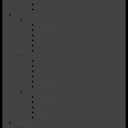
Sicilia
Sardegna
VINI FRANCIA
–
Champagne
Bordeaux
Borgogna
Jura
Savoie
Valle del Rodano
–
Cahors
Loira
Alsazia
Provenza
Costiéres de Nimes
Languedoc
–
Jurançon
Roussillon
Madiran
Armagnac
Cognac
VINI MONDO
Germania