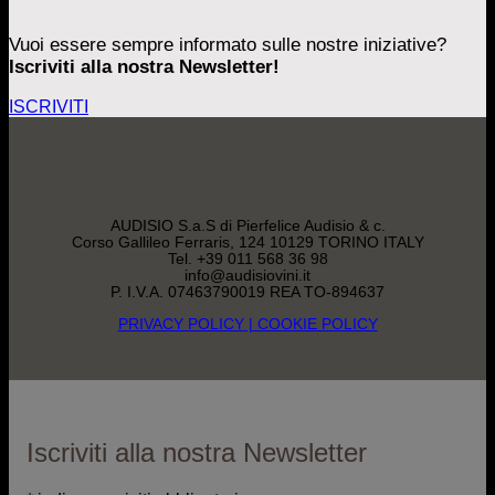
Vuoi essere sempre informato sulle nostre iniziative?
Iscriviti alla nostra Newsletter!
ISCRIVITI
AUDISIO S.a.S di Pierfelice Audisio & c.
Corso Gallileo Ferraris, 124 10129 TORINO ITALY
Tel. +39 011 568 36 98
info@audisiovini.it
P. I.V.A. 07463790019 REA TO-894637
PRIVACY POLICY
| COOKIE POLICY
Iscriviti alla nostra Newsletter