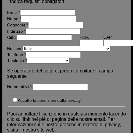
*
indica requisiti obbligatori
Email
*
Nome
*
Cognome *
Indirizzo
*
Prov.
CAP
Città
Nazione
Telefono
*
Tipologia
*
Se operatore del settore, prego compilare il campo
seguente
Nome attività
Accetto le condizioni della privacy
Puoi annullare l’iscrizione in qualsiasi momento facendo
clic sul link nel piè di pagina delle nostre email. Per
informazioni sulle nostre pratiche in materia di privacy,
visita il nostro sito web.