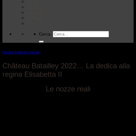
Aceto
Pasta
Legumi
Sott’oli
Riso
Cerca:
Storie e tradizioni vinicole
Château Batailley 2022… La dedica alla
regina Elisabetta II
Le nozze reali
La regina
Elisabetta II
e il principe
Filippo di Edimburgo
, si
sono sposati nell’Abbazia di Westminster il
20 novembre
1947
. Fu un evento eccezionale, trasmesso alla radio e poi
anche in tv. Alle nozze parteciparono tutte le case regnanti al
mondo, migliaia di londinesi scesero in strada per ammirare
la futura sovrana e il duca di Edimburgo. Il loro legame è poi
durato oltre 73 anni e hanno avuto 4 figli, tra cui l’erede al