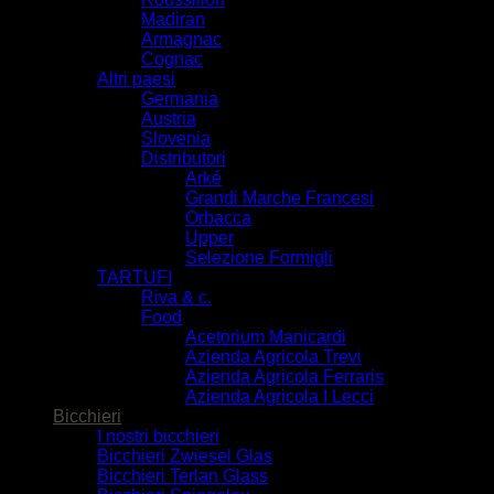
Madiran
Armagnac
Cognac
Altri paesi
Germania
Austria
Slovenia
Distributori
Arké
Grandi Marche Francesi
Orbacca
Upper
Selezione Formigli
TARTUFI
Riva & c.
Food
Acetorium Manicardi
Azienda Agricola Trevi
Azienda Agricola Ferraris
Azienda Agricola I Lecci
Bicchieri
I nostri bicchieri
Bicchieri Zwiesel Glas
Bicchieri Terlan Glass