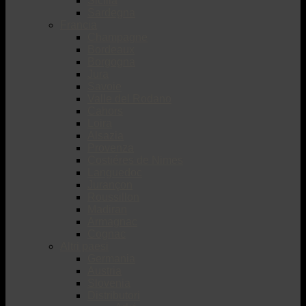
Sicilia
Sardegna
Francia
Champagne
Bordeaux
Borgogna
Jura
Savoie
Valle del Rodano
Cahors
Loira
Alsazia
Provenza
Costiéres de Nimes
Languedoc
Jurançon
Roussillon
Madiran
Armagnac
Cognac
Altri paesi
Germania
Austria
Slovenia
Distributori