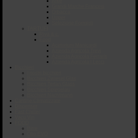
Arké
Grandi Marche Francesi
Orbacca
Upper
Selezione Formigli
TARTUFI
Riva & c.
Food
Acetorium Manicardi
Azienda Agricola Trevi
Azienda Agricola Ferraris
Azienda Agricola I Lecci
Bicchieri
I nostri bicchieri
Bicchieri Zwiesel Glas
Bicchieri Terlan Glass
Bicchieri Spiegelau
Bicchieri Nachtmann
Cantine Climatizzate
Dispenser
Fast Chiller
Vacu Vin
FOOD
Birre
Olio EVO