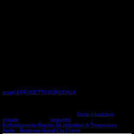
Scopri tutti i Grandi Cru di Bordeaux
scopri il PROGETTO BORDEAUX
Questo elemento è stato inserito in
Storie e tradizioni
vinicole
. Aggiungilo ai
segnalibri
.
Raffreddamento Rapido: Gli Abbattitori di Temperatura
Aprile – Bordeaux Grand Cru Classè