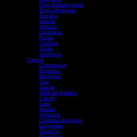
Friuli Venezia Giulia
Emilia Romagna
Toscana
Marche
Abruzzo
Campania
Puglia
Calabria
Sicilia
Sardegna
Francia
Champagne
Bordeaux
Borgogna
Jura
Savoie
Valle del Rodano
Cahors
Loira
Alsazia
Provenza
Costiéres de Nimes
Languedoc
Jurançon
Roussillon