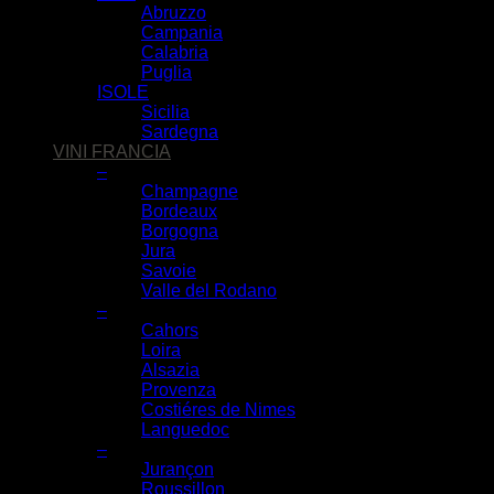
Abruzzo
Campania
Calabria
Puglia
ISOLE
Sicilia
Sardegna
VINI FRANCIA
–
Champagne
Bordeaux
Borgogna
Jura
Savoie
Valle del Rodano
–
Cahors
Loira
Alsazia
Provenza
Costiéres de Nimes
Languedoc
–
Jurançon
Roussillon