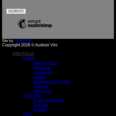
Site by
NEA MESA
Copyright 2026 © Audisio Vini
VINI ITALIA
NORD
Valle d’Aosta
Piemonte
Lombardia
Veneto
Friuli Venezia Giulia
Trentino
Alto Adige
CENTRO
Emilia Romagna
Toscana
Marche
SUD