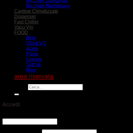
Bicchieri Spiegelau
Bicchieri Nachtmann
Cantine Climatizzate
Dispenser
Fast Chiller
Vacu Vin
FOOD
Birre
Olio EVO
Aceto
Pasta
Legumi
Sott’oli
Riso
area riservata
Cerca:
Accedi
Nome utente o indirizzo email
*
Richiesto
Password
*
Richiesto