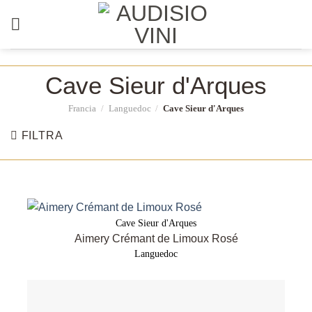
Salta
ai
contenuti
Cave Sieur d'Arques
Francia
/
Languedoc
/
Cave Sieur d'Arques
FILTRA
Cave Sieur d'Arques
Aimery Crémant de Limoux Rosé
Languedoc