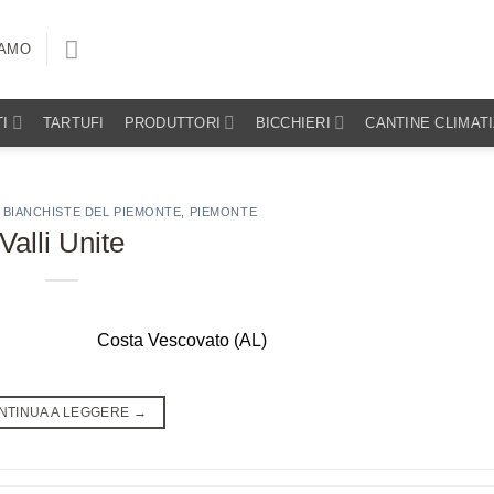
IAMO
I
TARTUFI
PRODUTTORI
BICCHIERI
CANTINE CLIMAT
 BIANCHISTE DEL PIEMONTE
,
PIEMONTE
Valli Unite
Costa Vescovato (AL)
NTINUA A LEGGERE
→