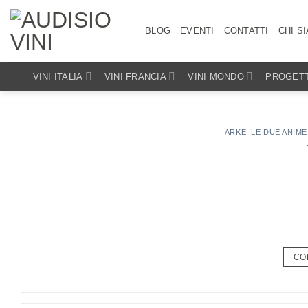
Salta
ai
BLOG
EVENTI
CONTATTI
CHI S
contenuti
VINI ITALIA
VINI FRANCIA
VINI MONDO
PROGETT
ARKE
,
LE DUE ANIME
CO