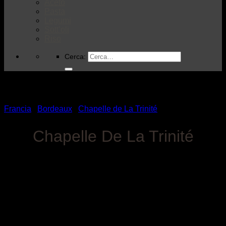
Aceto
Pasta
Legumi
Sott’oli
Riso
Cerca:
Francia
/
Bordeaux
/
Chapelle de La Trinité
Chapelle De La Trinité
VISITA LA CANTINA