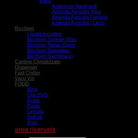
Food
Acetorium Manicardi
Azienda Agricola Trevi
Azienda Agricola Ferraris
Azienda Agricola I Lecci
Bicchieri
I nostri bicchieri
Bicchieri Zwiesel Glas
Bicchieri Terlan Glass
Bicchieri Spiegelau
Bicchieri Nachtmann
Cantine Climatizzate
Dispenser
Fast Chiller
Vacu Vin
FOOD
Birre
Olio EVO
Aceto
Pasta
Legumi
Sott’oli
Riso
area riservata