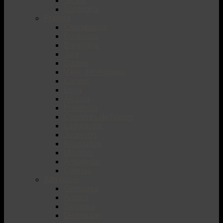
Sicilia
Sardegna
Francia
Champagne
Bordeaux
Borgogna
Jura
Savoie
Valle del Rodano
Cahors
Loira
Alsazia
Provenza
Costiéres de Nimes
Languedoc
Jurançon
Roussillon
Madiran
Armagnac
Cognac
Altri paesi
Germania
Austria
Slovenia
Distributori