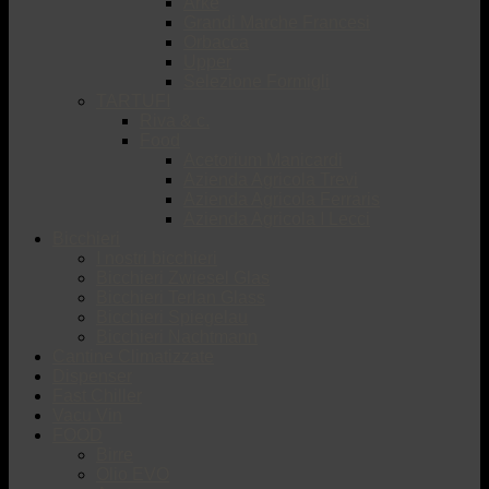
Arké
Grandi Marche Francesi
Orbacca
Upper
Selezione Formigli
TARTUFI
Riva & c.
Food
Acetorium Manicardi
Azienda Agricola Trevi
Azienda Agricola Ferraris
Azienda Agricola I Lecci
Bicchieri
I nostri bicchieri
Bicchieri Zwiesel Glas
Bicchieri Terlan Glass
Bicchieri Spiegelau
Bicchieri Nachtmann
Cantine Climatizzate
Dispenser
Fast Chiller
Vacu Vin
FOOD
Birre
Olio EVO