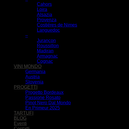
Cahors
Loira
Alsazia
Provenza
Costiéres de Nimes
Languedoc
–
Jurançon
Roussillon
Madiran
Armagnac
Cognac
VINI MONDO
Germania
Austria
Slovenia
PROGETTI
Progetto Bordeaux
Passione Rosato
Pinot Nero Dal Mondo
En Primeur 2025
TARTUFI
BLOG
Eventi
Contatti