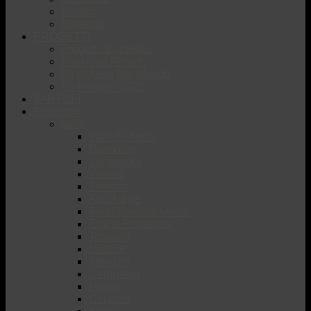
Austria
Slovenia
PROGETTI
Progetto Bordeaux
Passione Rosato
Pinot Nero Dal Mondo
En Primeur 2025
TARTUFI
Produttori
Italia
Valle D’Aosta
Piemonte
Lombardia
Veneto
Trentino
Alto Adige
Friuli Venezia Giulia
Emilia Romagna
Toscana
Marche
Abruzzo
Campania
Puglia
Calabria