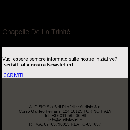
Chapelle de la Trinité
Chapelle De La Trinité
Saint-Èmilion
Vuoi essere sempre informato sulle nostre iniziative?
Iscriviti alla nostra Newsletter!
ISCRIVITI
AUDISIO S.a.S di Pierfelice Audisio & c.
Corso Gallileo Ferraris, 124 10129 TORINO ITALY
Tel. +39 011 568 36 98
info@audisiovini.it
P. I.V.A. 07463790019 REA TO-894637