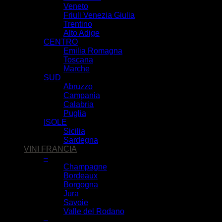
Veneto
Friuli Venezia Giulia
Trentino
Alto Adige
CENTRO
Emilia Romagna
Toscana
Marche
SUD
Abruzzo
Campania
Calabria
Puglia
ISOLE
Sicilia
Sardegna
VINI FRANCIA
–
Champagne
Bordeaux
Borgogna
Jura
Savoie
Valle del Rodano
–