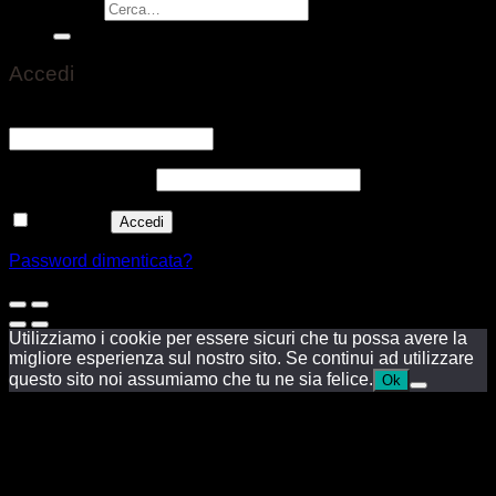
Cerca:
Accedi
Nome utente o indirizzo email
*
Richiesto
Password
*
Richiesto
Ricordami
Accedi
Password dimenticata?
Utilizziamo i cookie per essere sicuri che tu possa avere la
migliore esperienza sul nostro sito. Se continui ad utilizzare
questo sito noi assumiamo che tu ne sia felice.
Ok