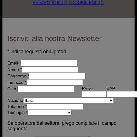
PRIVACY POLICY
| COOKIE POLICY
Iscriviti alla nostra Newsletter
*
indica requisiti obbligatori
Email
*
Nome
*
Cognome *
Indirizzo
*
Prov.
CAP
Città
Nazione
Telefono
*
Tipologia
*
Se operatore del settore, prego compilare il campo
seguente