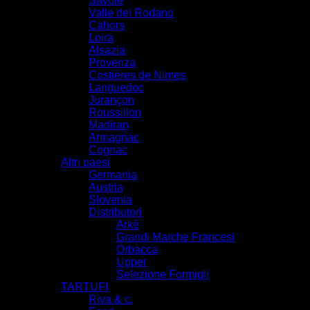
Savoie
Valle del Rodano
Cahors
Loira
Alsazia
Provenza
Costiéres de Nimes
Languedoc
Jurançon
Roussillon
Madiran
Armagnac
Cognac
Altri paesi
Germania
Austria
Slovenia
Distributori
Arké
Grandi Marche Francesi
Orbacca
Upper
Selezione Formigli
TARTUFI
Riva & c.