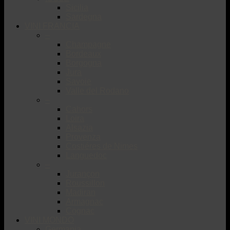
Sicilia
Sardegna
VINI FRANCIA
–
Champagne
Bordeaux
Borgogna
Jura
Savoie
Valle del Rodano
–
Cahors
Loira
Alsazia
Provenza
Costiéres de Nimes
Languedoc
–
Jurançon
Roussillon
Madiran
Armagnac
Cognac
VINI MONDO
Germania