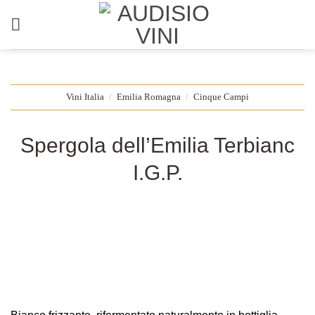
Salta
ai
contenuti
Vini Italia
/
Emilia Romagna
/
Cinque Campi
Spergola dell’Emilia Terbianc
I.G.P.