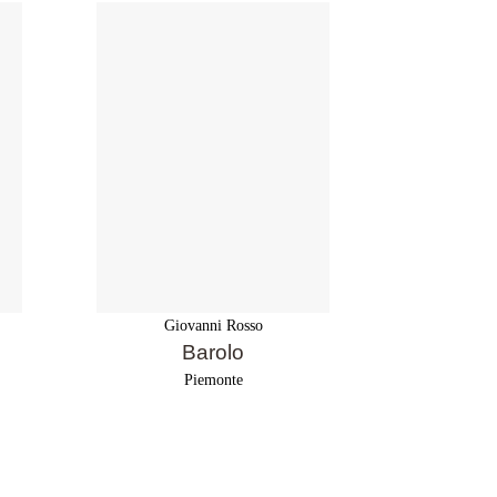
Giovanni Rosso
Gio
Barolo
Baro
Piemonte