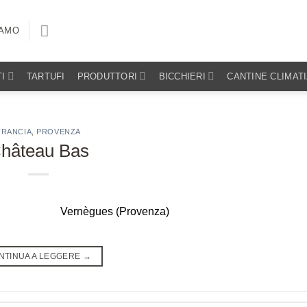
IAMO
I
TARTUFI
PRODUTTORI
BICCHIERI
CANTINE CLIMAT
FRANCIA
,
PROVENZA
hâteau Bas
Vernègues (Provenza)
NTINUA A LEGGERE
→