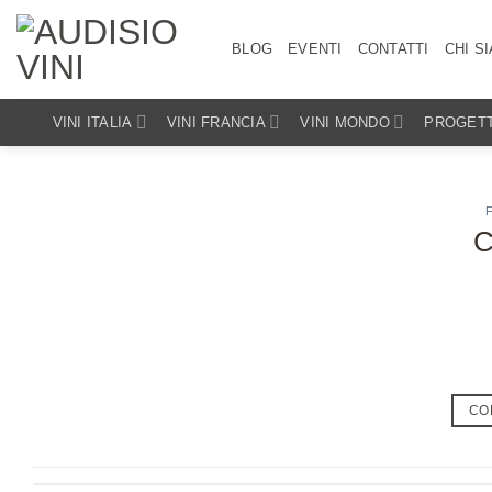
Salta
ai
BLOG
EVENTI
CONTATTI
CHI S
contenuti
VINI ITALIA
VINI FRANCIA
VINI MONDO
PROGETT
C
CO