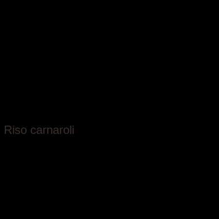
Azienda Agricola Ferraris
Riso carnaroli
Piemonte