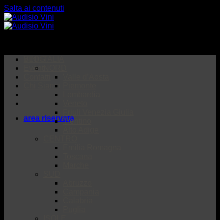
Salta ai contenuti
BLOG
VINI ITALIA
Eventi
NORD
Contatti
Valle d’Aosta
Chi Siamo
Piemonte
Lombardia
Veneto
Friuli Venezia Giulia
area riservata
Trentino
Alto Adige
CENTRO
Emilia Romagna
Toscana
Marche
SUD
Abruzzo
Campania
Calabria
Puglia
ISOLE