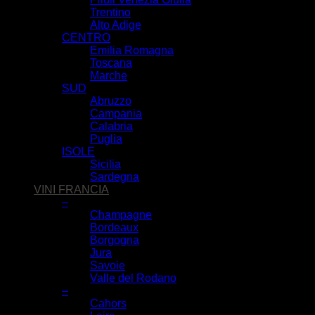
Trentino
Alto Adige
CENTRO
Emilia Romagna
Toscana
Marche
SUD
Abruzzo
Campania
Calabria
Puglia
ISOLE
Sicilia
Sardegna
VINI FRANCIA
–
Champagne
Bordeaux
Borgogna
Jura
Savoie
Valle del Rodano
–
Cahors