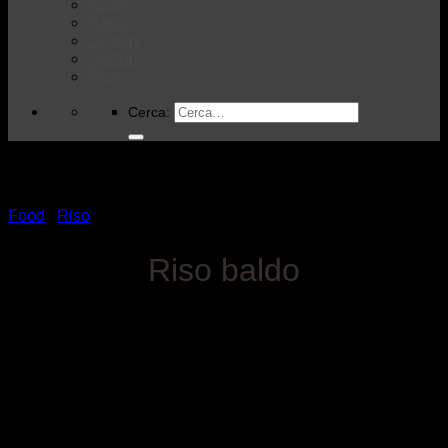
Aceto
Pasta
Legumi
Sott’oli
Riso
Cerca:
Food
/
Riso
Riso baldo
Versatile e adattabile, questo riso si presta a diverse tecniche
di cottura, assorbendo i condimenti con facilità e rilasciando