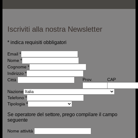
Iscriviti alla nostra Newsletter
*
indica requisiti obbligatori
Email
*
Nome
*
Cognome *
Indirizzo
*
Prov.
CAP
Città
Nazione
Telefono
*
Tipologia
*
Se operatore del settore, prego compilare il campo
seguente
Nome attività