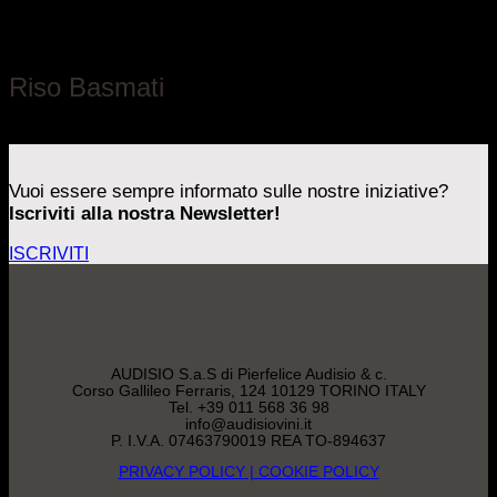
Azienda Agricola Ferraris
Riso Basmati
Piemonte
Vuoi essere sempre informato sulle nostre iniziative?
Iscriviti alla nostra Newsletter!
ISCRIVITI
AUDISIO S.a.S di Pierfelice Audisio & c.
Corso Gallileo Ferraris, 124 10129 TORINO ITALY
Tel. +39 011 568 36 98
info@audisiovini.it
P. I.V.A. 07463790019 REA TO-894637
PRIVACY POLICY
| COOKIE POLICY