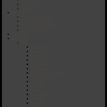
Austria
Slovenia
PROGETTI
Progetto Bordeaux
Passione Rosato
Pinot Nero Dal Mondo
En Primeur 2025
TARTUFI
Produttori
Italia
Valle D’Aosta
Piemonte
Lombardia
Veneto
Trentino
Alto Adige
Friuli Venezia Giulia
Emilia Romagna
Toscana
Marche
Abruzzo
Campania
Puglia
Calabria