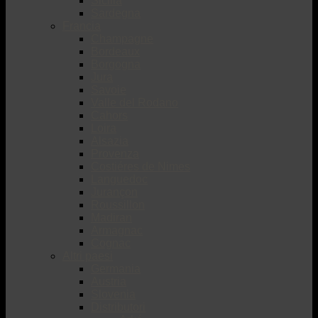
Sicilia
Sardegna
Francia
Champagne
Bordeaux
Borgogna
Jura
Savoie
Valle del Rodano
Cahors
Loira
Alsazia
Provenza
Costiéres de Nimes
Languedoc
Jurançon
Roussillon
Madiran
Armagnac
Cognac
Altri paesi
Germania
Austria
Slovenia
Distributori