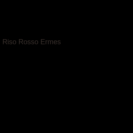
Azienda Agricola Ferraris
Riso Rosso Ermes
Piemonte