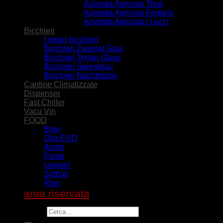
Azienda Agricola Trevi
Azienda Agricola Ferraris
Azienda Agricola I Lecci
Bicchieri
I nostri bicchieri
Bicchieri Zwiesel Glas
Bicchieri Terlan Glass
Bicchieri Spiegelau
Bicchieri Nachtmann
Cantine Climatizzate
Dispenser
Fast Chiller
Vacu Vin
FOOD
Birre
Olio EVO
Aceto
Pasta
Legumi
Sott’oli
Riso
area riservata
Cerca: