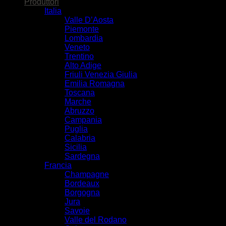
Produttori
Italia
Valle D’Aosta
Piemonte
Lombardia
Veneto
Trentino
Alto Adige
Friuli Venezia Giulia
Emilia Romagna
Toscana
Marche
Abruzzo
Campania
Puglia
Calabria
Sicilia
Sardegna
Francia
Champagne
Bordeaux
Borgogna
Jura
Savoie
Valle del Rodano