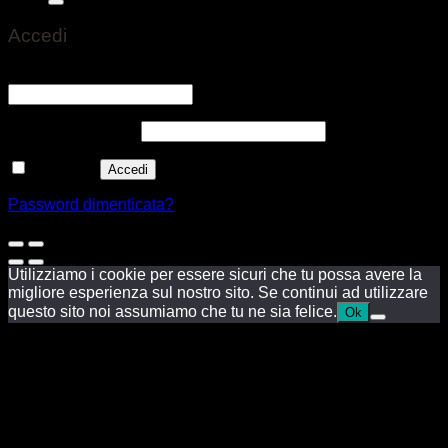
Accedi
Nome utente o indirizzo email
*
Richiesto
Password
*
Richiesto
Ricordami
Accedi
Password dimenticata?
Utilizziamo i cookie per essere sicuri che tu possa avere la
migliore esperienza sul nostro sito. Se continui ad utilizzare
questo sito noi assumiamo che tu ne sia felice.
Ok