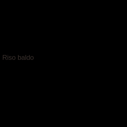
Azienda Agricola Ferraris
Riso baldo
Piemonte