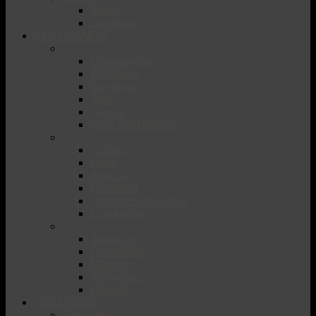
Sicilia
Sardegna
VINI FRANCIA
–
Champagne
Bordeaux
Borgogna
Jura
Savoie
Valle del Rodano
–
Cahors
Loira
Alsazia
Provenza
Costiéres de Nimes
Languedoc
–
Jurançon
Roussillon
Madiran
Armagnac
Cognac
VINI MONDO
Germania