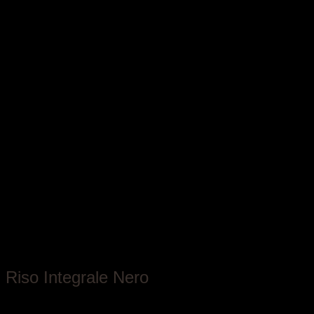
Azienda Agricola Ferraris
Riso Integrale Nero
Piemonte