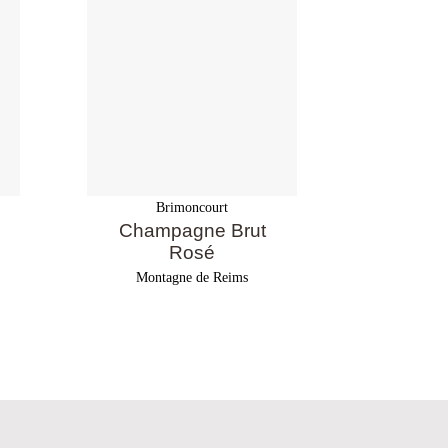
Brimoncourt
Br
Champagne Brut
Champ
Rosé
Cuvée
Montagne de Reims
Monta