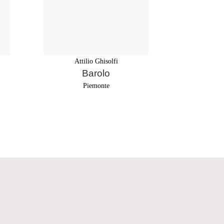
Attilio Ghisolfi
Atti
Barolo
Baro
Piemonte