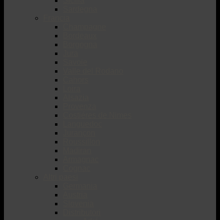
Sicilia
Sardegna
Francia
Champagne
Bordeaux
Borgogna
Jura
Savoie
Valle del Rodano
Cahors
Loira
Alsazia
Provenza
Costiéres de Nimes
Languedoc
Jurançon
Roussillon
Madiran
Armagnac
Cognac
Altri paesi
Germania
Austria
Slovenia
Distributori