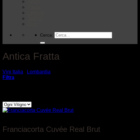
Aceto
Pasta
Legumi
Sott’oli
Riso
Cerca:
Antica Fratta
Vini Italia
/
Lombardia
/
Antica Fratta
Filtra
Showing all 7 results
Filtra per vitigno
Antica Fratta
Franciacorta Cuvée Real Brut