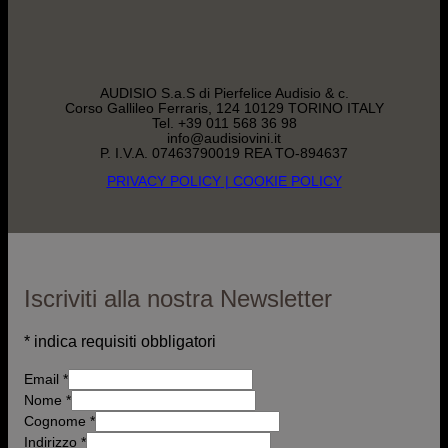
AUDISIO S.a.S di Pierfelice Audisio & c.
Corso Gallileo Ferraris, 124 10129 TORINO ITALY
Tel. +39 011 568 36 98
info@audisiovini.it
P. I.V.A. 07463790019 REA TO-894637
PRIVACY POLICY
| COOKIE POLICY
Iscriviti alla nostra Newsletter
*
indica requisiti obbligatori
Email
*
Nome
*
Cognome *
Indirizzo
*