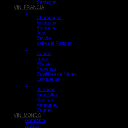
Sardegna
VINI FRANCIA
–
Champagne
Bordeaux
Borgogna
Jura
Savoie
Valle del Rodano
–
Cahors
Loira
Alsazia
Provenza
Costiéres de Nimes
Languedoc
–
Jurançon
Roussillon
Madiran
Armagnac
Cognac
VINI MONDO
Germania
Austria