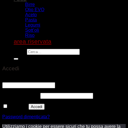
Birre
Olio EVO
Aceto
Pasta
Legumi
Sott’oli
Riso
area riservata
Cerca:
Accedi
Nome utente o indirizzo email
*
Richiesto
Password
*
Richiesto
Ricordami
Accedi
Password dimenticata?
Utilizziamo i cookie per essere sicuri che tu possa avere la