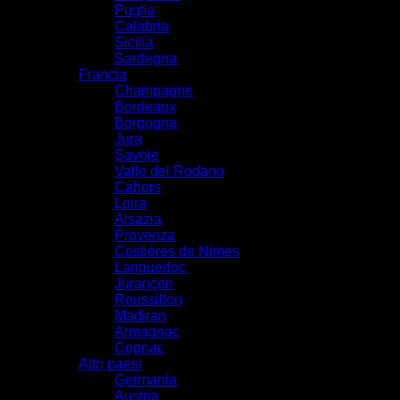
Puglia
Calabria
Sicilia
Sardegna
Francia
Champagne
Bordeaux
Borgogna
Jura
Savoie
Valle del Rodano
Cahors
Loira
Alsazia
Provenza
Costiéres de Nimes
Languedoc
Jurançon
Roussillon
Madiran
Armagnac
Cognac
Altri paesi
Germania
Austria