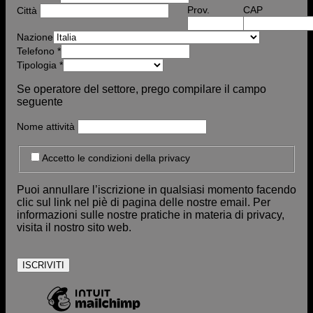
Prov.
CAP
Città
Nazione
Telefono
*
Tipologia
*
Se operatore del settore, prego compilare il campo
seguente
Nome attività
Accetto le condizioni della privacy
Puoi annullare l’iscrizione in qualsiasi momento facendo
clic sul link nel piè di pagina delle nostre email. Per
informazioni sulle nostre pratiche in materia di privacy,
visita il nostro sito web.