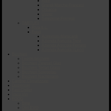
Arké
Grandi Marche Francesi
Orbacca
Upper
Selezione Formigli
TARTUFI
Riva & c.
Food
Acetorium Manicardi
Azienda Agricola Trevi
Azienda Agricola Ferraris
Azienda Agricola I Lecci
Bicchieri
I nostri bicchieri
Bicchieri Zwiesel Glas
Bicchieri Terlan Glass
Bicchieri Spiegelau
Bicchieri Nachtmann
Cantine Climatizzate
Dispenser
Fast Chiller
Vacu Vin
FOOD
Birre
Olio EVO