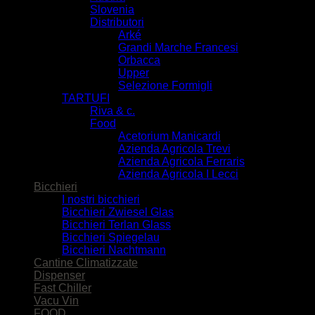
Slovenia
Distributori
Arké
Grandi Marche Francesi
Orbacca
Upper
Selezione Formigli
TARTUFI
Riva & c.
Food
Acetorium Manicardi
Azienda Agricola Trevi
Azienda Agricola Ferraris
Azienda Agricola I Lecci
Bicchieri
I nostri bicchieri
Bicchieri Zwiesel Glas
Bicchieri Terlan Glass
Bicchieri Spiegelau
Bicchieri Nachtmann
Cantine Climatizzate
Dispenser
Fast Chiller
Vacu Vin
FOOD