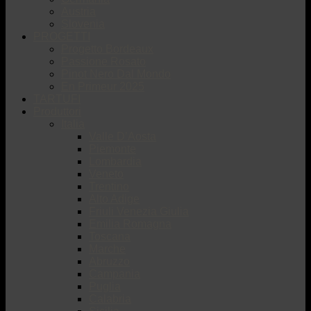
Austria
Slovenia
PROGETTI
Progetto Bordeaux
Passione Rosato
Pinot Nero Dal Mondo
En Primeur 2025
TARTUFI
Produttori
Italia
Valle D’Aosta
Piemonte
Lombardia
Veneto
Trentino
Alto Adige
Friuli Venezia Giulia
Emilia Romagna
Toscana
Marche
Abruzzo
Campania
Puglia
Calabria