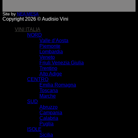
Site by
NEA MESA
Copyright 2026 © Audisio Vini
VINI ITALIA
NORD
Valle d’Aosta
Piemonte
Lombardia
Veneto
Friuli Venezia Giulia
Trentino
Alto Adige
CENTRO
Emilia Romagna
Toscana
Marche
SUD
Abruzzo
Campania
Calabria
Puglia
ISOLE
Sicilia