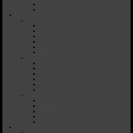
Sicilia
Sardegna
VINI FRANCIA
–
Champagne
Bordeaux
Borgogna
Jura
Savoie
Valle del Rodano
–
Cahors
Loira
Alsazia
Provenza
Costiéres de Nimes
Languedoc
–
Jurançon
Roussillon
Madiran
Armagnac
Cognac
VINI MONDO
Germania