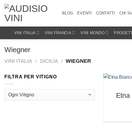
Salta
ai
BLOG
EVENTI
CONTATTI
CHI S
contenuti
VINI ITALIA
VINI FRANCIA
VINI MONDO
PROGETT
Wiegner
VINI ITALIA
/
SICILIA
/
WIEGNER
FILTRA PER VITIGNO
Etna