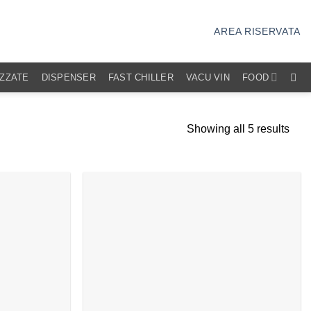
AREA RISERVATA
IZZATE
DISPENSER
FAST CHILLER
VACU VIN
FOOD
Showing all 5 results