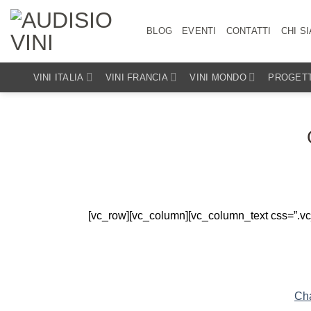
Salta
ai
BLOG
EVENTI
CONTATTI
CHI S
contenuti
VINI ITALIA
VINI FRANCIA
VINI MONDO
PROGETT
[vc_row][vc_column][vc_column_text css=”.v
Cha