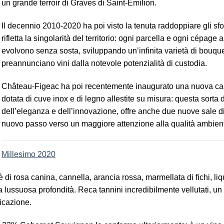
un grande terroir di Graves di Saint-Émilion.
Il decennio 2010-2020 ha poi visto la tenuta raddoppiare gli sforz
rifletta la singolarità del territorio: ogni parcella e ogni cépage
evolvono senza sosta, sviluppando un’infinita varietà di bouque
preannunciano vini dalla notevole potenzialità di custodia.
Château-Figeac ha poi recentemente inaugurato una nuova canti
dotata di cuve inox e di legno allestite su misura: questa sorta d
dell’eleganza e dell’innovazione, offre anche due nuove sale di
nuovo passo verso un maggiore attenzione alla qualità ambient
Millesimo 2020
tè di rosa canina, cannella, arancia rossa, marmellata di fichi, li
 lussuosa profondità. Reca tannini incredibilmente vellutati, un 
icazione.