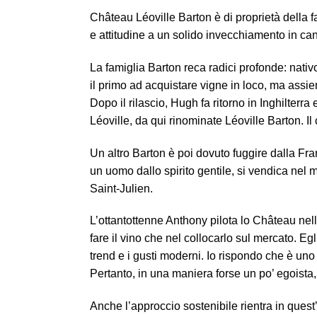
Château Léoville Barton è di proprietà della f
e attitudine a un solido invecchiamento in can
La famiglia Barton reca radici profonde: nati
il primo ad acquistare vigne in loco, ma assiem
Dopo il rilascio, Hugh fa ritorno in Inghilter
Léoville, da qui rinominate Léoville Barton. 
Un altro Barton è poi dovuto fuggire dalla Fran
un uomo dallo spirito gentile, si vendica nel 
Saint-Julien.
L’ottantottenne Anthony pilota lo Château ne
fare il vino che nel collocarlo sul mercato. 
trend e i gusti moderni. Io rispondo che è uno 
Pertanto, in una maniera forse un po’ egoista,
Anche l’approccio sostenibile rientra in quest’o