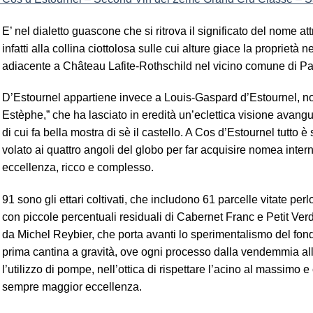
E’ nel dialetto guascone che si ritrova il significato del nome attr
infatti alla collina ciottolosa sulle cui alture giace la propriet
adiacente a Château Lafite-Rothschild nel vicino comune di Pau
D’Estournel appartiene invece a Louis-Gaspard d’Estournel, no
Estèphe,” che ha lasciato in eredità un’eclettica visione avang
di cui fa bella mostra di sè il castello. A Cos d’Estournel tutto
volato ai quattro angoli del globo per far acquisire nomea interna
eccellenza, ricco e complesso.
91 sono gli ettari coltivati, che includono 61 parcelle vitate pe
con piccole percentuali residuali di Cabernet Franc e Petit Ve
da Michel Reybier, che porta avanti lo sperimentalismo del fondat
prima cantina a gravità, ove ogni processo dalla vendemmia al
l’utilizzo di pompe, nell’ottica di rispettare l’acino al massimo 
sempre maggior eccellenza.