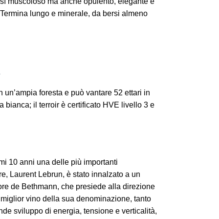
 sì muscoloso ma anche opulento, elegante e
. Termina lungo e minerale, da bersi almeno
n
un’ampia foresta e può vantare 52 ettari in
 bianca; il terroir è certificato HVE livello 3 e
mi 10 anni una delle più importanti
tore, Laurent Lebrun, è stato innalzato a un
nore de Bethmann, che presiede alla direzione
il miglior vino della sua denominazione, tanto
de sviluppo di energia, tensione e verticalità,