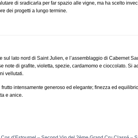
utare di sradicarla per far spazio alle vigne, ma ha scelto invece
re dei progetti a lungo termine.
gne sul lato nord di Saint Julien, e l’assemblaggio di Cabernet 
nse note di grafite, violetta, spezie, cardamomo e cioccolato. Si
i vellutati.
n frutto intensamente generoso ed elegante; finezza ed equilibri
tta e anice.
Cos d’Estournel – Second Vin del 2ème Grand Cru Classé – S