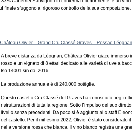
e 33% Cabernet Sauvignon lo conferma ulteriormente: è un vino
ul finale sfuggono al rigoroso controllo della sua composizione
Château Olivier – Grand Cru Classé Graves – Pessac-Léogna
A breve distanza da Léognan, Château Olivier giace immerso in 
rosso e un vigneto di 8 ettari dedicato alle varietà di uve a bacca
Iso 14001 sin dal 2016.
La produzione annuale è di 240.000 bottiglie.
Questo castello Cru Classé del Graves ha conosciuto negli ulti
ristrutturazioni di tutta la regione. Sotto l’impulso del suo diret
livello senza precedenti. Da poco si è aggiunta allo staff Eleo
del castello. Per il millesimo 2022, Olivier è stato considerato 
nella versione rossa che bianca. Il vino bianco registra una gran