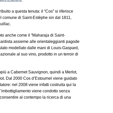
ibuito a questa tenuta: il “Cos” si riferisce
à nel comune di Saint-Estèphe sin dal 1811,
illac.
to anche come il “Maharaja di Saint-
uardista assieme alle orientaleggianti pagode
 è stato modellato dalle mani di Louis-Gaspard,
zionale al suo vino, prodotto in un terroir di
rlopiù a Cabernet Sauvignon, quindi a Merlot,
rdot. Dal 2000 Cos d’Estournel viene guidato
ore: nel 2008 viene infatti costruita qui la
l’imbottigliamento viene condotto senza
e consentire al contempo la ricerca di una