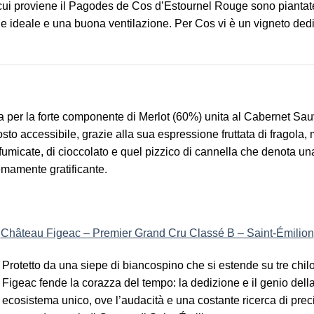
da cui proviene il Pagodes de Cos d’Estournel Rouge sono piantat
ideale e una buona ventilazione. Per Cos vi è un vigneto dedic
za per la forte componente di Merlot (60%) unita al Cabernet Sa
osto accessibile, grazie alla sua espressione fruttata di fragola, 
fumicate, di cioccolato e quel pizzico di cannella che denota u
remamente gratificante.
Château Figeac – Premier Grand Cru Classé B – Saint-Émilion
Protetto da una siepe di biancospino che si estende su tre chilo
Figeac fende la corazza del tempo: la dedizione e il genio dell
ecosistema unico, ove l’audacità e una costante ricerca di pre