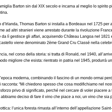
amiglia Barton sin dal XIX secolo e incarna al meglio lo spirito 
tina.
vo d’Irlanda, Thomas Barton si installa a Bordeaux nel 1725 per 
e ad altri stranieri viene arrestato durante la rivoluzione France
ra e da lì gestisce gli affari, acquisendo Château Langoa nel 1821
Il castello viene denominato 2ème Grand Cru Classé nella celebr
cia, nel corso della storia: si tratta di Ronald, nel 1940, all’ar
modo migliore che esista: rientrato in patria nel 1945, produrrà 
ll’epoca moderna, combinando il fascino di un mondo ormai perdu
Egli racconta: “Mi chiedono spesso che cosa modifichiamo nel nost
sforzo privo di significato, perché nel cercare di voler piacere a 
 abbiamo deciso di fare il vino che piace a noi, un vino che sia 
ttica: l’unica foresta rimasta all’interno dell’appellazione Saint