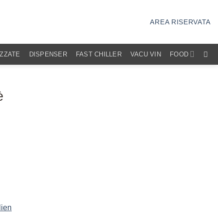
AREA RISERVATA
IZZATE
DISPENSER
FAST CHILLER
VACU VIN
FOOD
è
lien