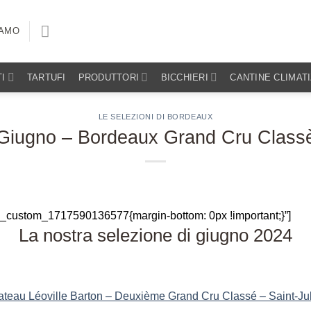
IAMO
I
TARTUFI
PRODUTTORI
BICCHIERI
CANTINE CLIMAT
LE SELEZIONI DI BORDEAUX
Giugno – Bordeaux Grand Cru Class
c_custom_1717590136577{margin-bottom: 0px !important;}”]
La nostra selezione di giugno 2024
teau Léoville Barton – Deuxième Grand Cru Classé – Saint-Ju