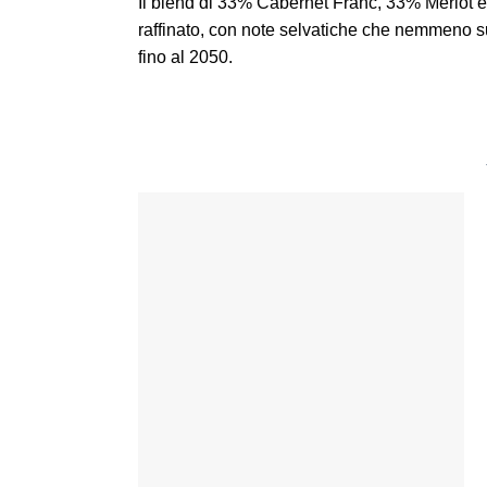
Il blend di 33% Cabernet Franc, 33% Merlot 
raffinato, con note selvatiche che nemmeno s
fino al 2050.