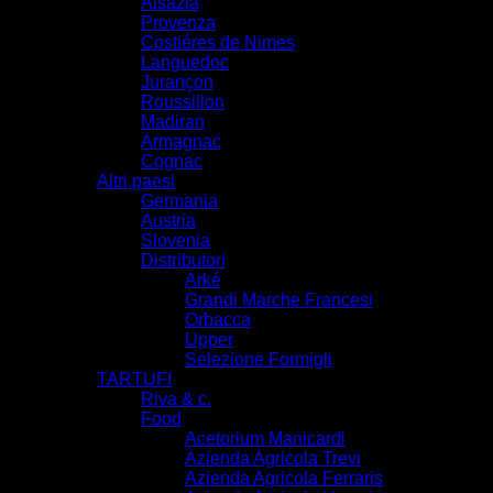
Alsazia
Provenza
Costiéres de Nimes
Languedoc
Jurançon
Roussillon
Madiran
Armagnac
Cognac
Altri paesi
Germania
Austria
Slovenia
Distributori
Arké
Grandi Marche Francesi
Orbacca
Upper
Selezione Formigli
TARTUFI
Riva & c.
Food
Acetorium Manicardi
Azienda Agricola Trevi
Azienda Agricola Ferraris