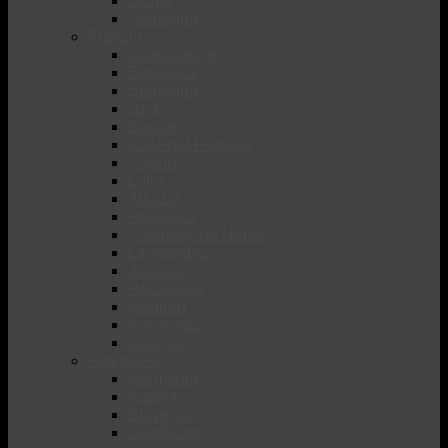
Sicilia
Sardegna
Francia
Champagne
Bordeaux
Borgogna
Jura
Savoie
Valle del Rodano
Cahors
Loira
Alsazia
Provenza
Costiéres de Nimes
Languedoc
Jurançon
Roussillon
Madiran
Armagnac
Cognac
Altri paesi
Germania
Austria
Slovenia
Distributori