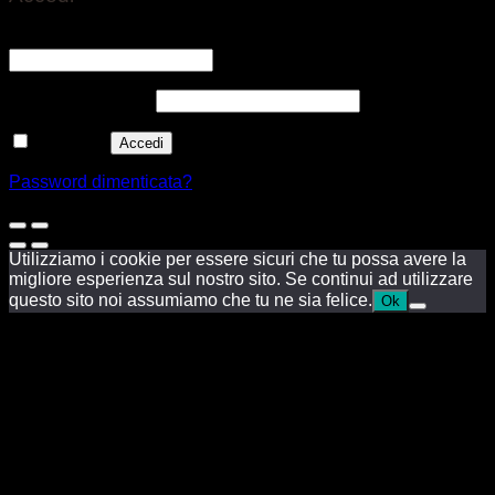
Nome utente o indirizzo email
*
Richiesto
Password
*
Richiesto
Ricordami
Accedi
Password dimenticata?
Utilizziamo i cookie per essere sicuri che tu possa avere la
migliore esperienza sul nostro sito. Se continui ad utilizzare
questo sito noi assumiamo che tu ne sia felice.
Ok