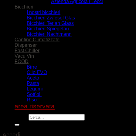
Azienda Agricola I Lecci
Bicchieri
I nostri bicchieri
Bicchieri Zwiesel Glas
Bicchieri Terlan Glass
Bicchieri Spiegelau
Bicchieri Nachtmann
Cantine Climatizzate
Dispenser
Fast Chiller
Vacu Vin
FOOD
Birre
Olio EVO
Aceto
Pasta
Legumi
Sott’oli
Riso
area riservata
Cerca:
Accedi