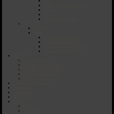
Arké
Grandi Marche Francesi
Orbacca
Upper
Selezione Formigli
TARTUFI
Riva & c.
Food
Acetorium Manicardi
Azienda Agricola Trevi
Azienda Agricola Ferraris
Azienda Agricola I Lecci
Bicchieri
I nostri bicchieri
Bicchieri Zwiesel Glas
Bicchieri Terlan Glass
Bicchieri Spiegelau
Bicchieri Nachtmann
Cantine Climatizzate
Dispenser
Fast Chiller
Vacu Vin
FOOD
Birre
Olio EVO