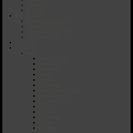
Austria
Slovenia
PROGETTI
Progetto Bordeaux
Passione Rosato
Pinot Nero Dal Mondo
En Primeur 2025
TARTUFI
Produttori
Italia
Valle D’Aosta
Piemonte
Lombardia
Veneto
Trentino
Alto Adige
Friuli Venezia Giulia
Emilia Romagna
Toscana
Marche
Abruzzo
Campania
Puglia
Calabria