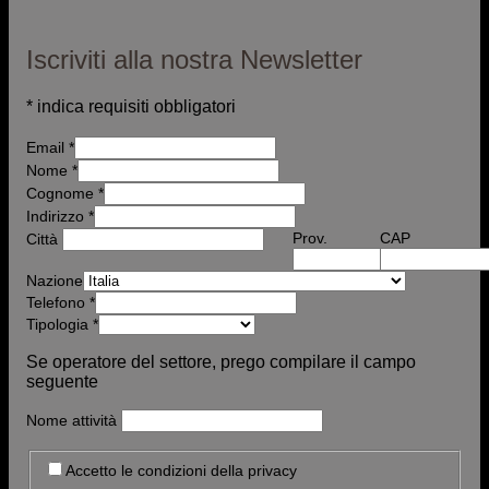
Iscriviti alla nostra Newsletter
*
indica requisiti obbligatori
Email
*
Nome
*
Cognome *
Indirizzo
*
Prov.
CAP
Città
Nazione
Telefono
*
Tipologia
*
Se operatore del settore, prego compilare il campo
seguente
Nome attività
Accetto le condizioni della privacy