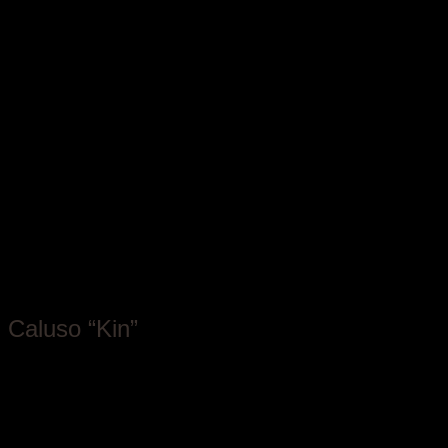
Tappero Merlo
Caluso “Kin”
Piemonte