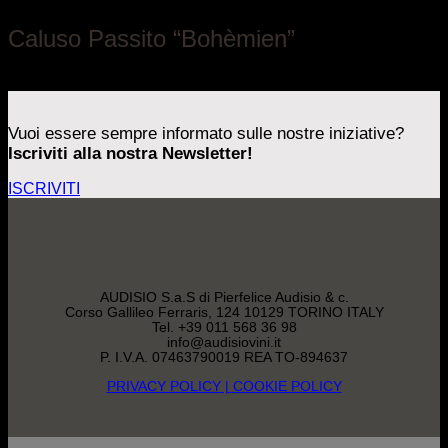
Caluso Passito “Bohèmien”
Piemonte
Vuoi essere sempre informato sulle nostre iniziative?
Iscriviti alla nostra Newsletter!
ISCRIVITI
AUDISIO S.a.S di Pierfelice Audisio & c.
Corso Gallileo Ferraris, 124 10129 TORINO ITALY
Tel. +39 011 568 36 98
info@audisiovini.it
P. I.V.A. 07463790019 REA TO-894637
PRIVACY POLICY
| COOKIE POLICY