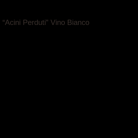
Tappero Merlo
“Acini Perduti” Vino Bianco
Piemonte