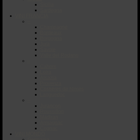
Sicilia
Sardegna
VINI FRANCIA
–
Champagne
Bordeaux
Borgogna
Jura
Savoie
Valle del Rodano
–
Cahors
Loira
Alsazia
Provenza
Costiéres de Nimes
Languedoc
–
Jurançon
Roussillon
Madiran
Armagnac
Cognac
VINI MONDO
Germania