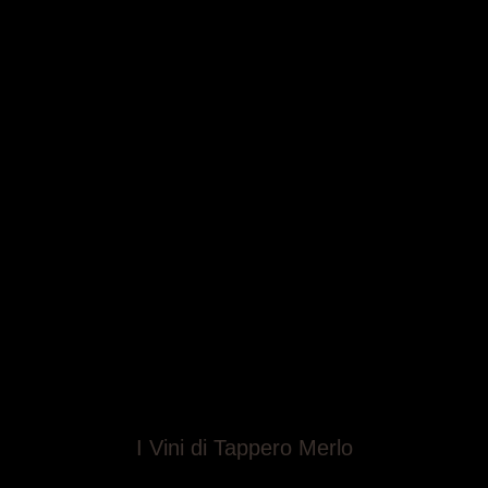
salvia, erba limonaria, erbe spontanee, a seguire note
fruttate di agrumi.
Sapore:
In bocca si evidenzia una buona freschezza e
altrettanta sapidità.
I Vini di Tappero Merlo