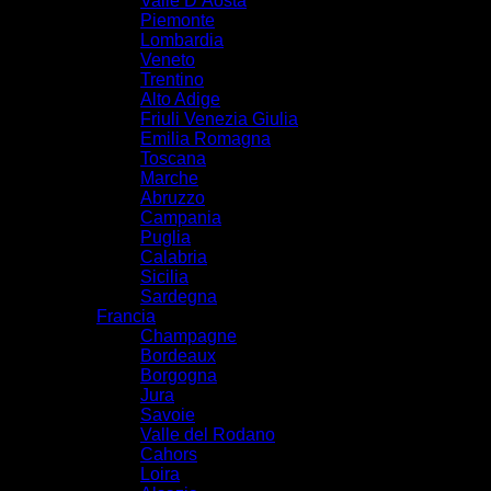
Valle D’Aosta
Piemonte
Lombardia
Veneto
Trentino
Alto Adige
Friuli Venezia Giulia
Emilia Romagna
Toscana
Marche
Abruzzo
Campania
Puglia
Calabria
Sicilia
Sardegna
Francia
Champagne
Bordeaux
Borgogna
Jura
Savoie
Valle del Rodano
Cahors
Loira