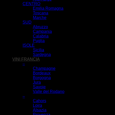
CENTRO
Emilia Romagna
Toscana
Marche
SUD
Abruzzo
Campania
Calabria
Puglia
ISOLE
Sicilia
Sardegna
VINI FRANCIA
–
Champagne
Bordeaux
Borgogna
Jura
Savoie
Valle del Rodano
–
Cahors
Loira
Alsazia
Provenza