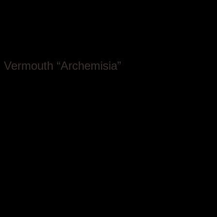
Tappero Merlo
Vermouth “Archemisia”
Piemonte