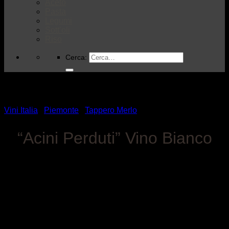
Aceto
Pasta
Legumi
Sott’oli
Riso
Cerca:
Vini Italia
/
Piemonte
/
Tappero Merlo
“Acini Perduti” Vino Bianco
VISITA LA CANTINA