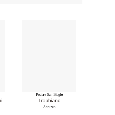
Podere San Biagio
Pode
ni
Trebbiano
Rosato
T
Abruzzo