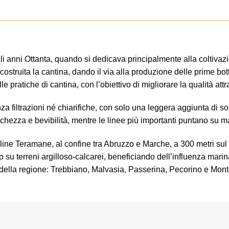
 anni Ottanta, quando si dedicava principalmente alla coltivazio
ostruita la cantina, dando il via alla produzione delle prime bot
le pratiche di cantina, con l’obiettivo di migliorare la qualità a
filtrazioni né chiarifiche, con solo una leggera aggiunta di solfiti 
hezza e bevibilità, mentre le linee più importanti puntano su ma
line Teramane, al confine tra Abruzzo e Marche, a 300 metri sul 
 su terreni argilloso-calcarei, beneficiando dell’influenza mari
e della regione: Trebbiano, Malvasia, Passerina, Pecorino e Mon