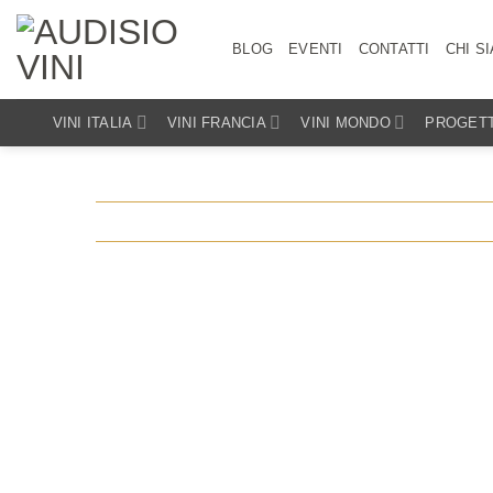
Salta
ai
BLOG
EVENTI
CONTATTI
CHI S
contenuti
VINI ITALIA
VINI FRANCIA
VINI MONDO
PROGETT