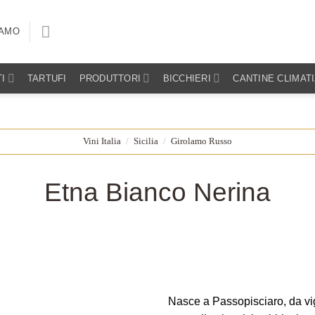
IAMO
I
TARTUFI
PRODUTTORI
BICCHIERI
CANTINE CLIMAT
Vini Italia
/
Sicilia
/
Girolamo Russo
Etna Bianco Nerina
Nasce a Passopisciaro, da vigne