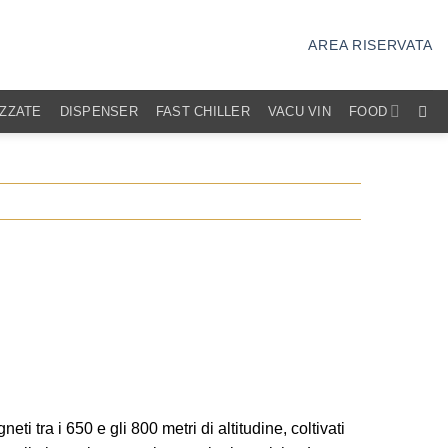
AREA RISERVATA
IZZATE
DISPENSER
FAST CHILLER
VACU VIN
FOOD
ti tra i 650 e gli 800 metri di altitudine, coltivati