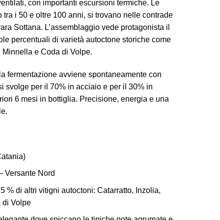
ventilati, con importanti escursioni termiche. Le
 tra i 50 e oltre 100 anni, si trovano nelle contrade
ra Sottana. L’assemblaggio vede protagonista il
ole percentuali di varietà autoctone storiche come
, Minnella e Coda di Volpe.
, la fermentazione avviene spontaneamente con
 si svolge per il 70% in acciaio e per il 30% in
riori 6 mesi in bottiglia. Precisione, energia e una
le.
atania)
 – Versante Nord
% di altri vitigni autoctoni: Catarratto, Inzolia,
 di Volpe
elegante dove spiccano le tipiche note agrumate e