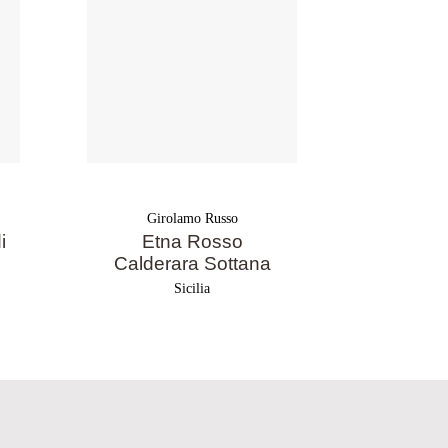
Girolamo Russo
Gir
i
Etna Rosso
Etna 
Calderara Sottana
Sicilia