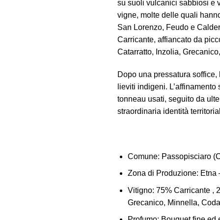
su suoli vulcanici sabbiosi e 
vigne, molte delle quali hanno
San Lorenzo, Feudo e Caldera
Carricante, affiancato da picc
Catarratto, Inzolia, Grecanico
Dopo una pressatura soffice
lieviti indigeni. L’affinamento
tonneau usati, seguito da ulte
straordinaria identità territoria
Comune:
Passopisciaro (C
Zona di Produzione
: Etna
Vitigno:
75% Carricante , 25 
Grecanico, Minnella, Coda
Profumo:
Bouquet fine ed 